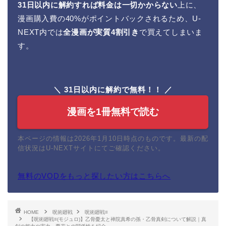
31日以内に解約すれば料金は一切かからない
上に、
漫画購入費の40%がポイントバックされるため、U-
NEXT内では
全漫画が実質4割引き
で買えてしまいま
す。
＼ 31日以内に解約で無料！！ ／
漫画を1冊無料で読む
本ページの情報は2026年1月10日時点のものです。最新の配
信状況はU-NEXTサイトにてご確認ください。
無料のVODをもっと探したい方はこちらへ
HOME
呪術廻戦
呪術廻戦≡
【呪術廻戦≡(モジュロ)】乙骨憂太と禅院真希の孫・乙骨真剣について解説｜真