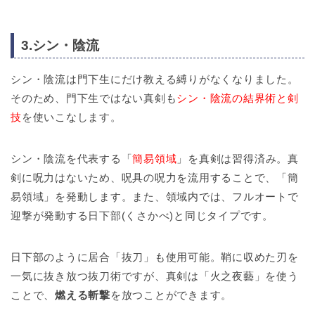
3.シン・陰流
シン・陰
流
は門下生にだけ教える縛りがなくなりました。
そのため、門下生ではない真剣も
シン・陰流の結界術と剣
技
を使いこなします。
シン・陰流を代表する「
簡易領域
」を真剣は習得済み。真
剣に呪力はないため、呪具の呪力を流用することで、「簡
易領域」を発動します。また、領域内では、フルオートで
迎撃が発動する日下部(くさかべ)と同じタイプです。
日下部のように居合「抜刀」も使用可能。鞘に収めた刃を
一気に抜き放つ抜刀術ですが、真剣は「火之夜藝」を使う
ことで、
燃える斬撃
を放つことができます。