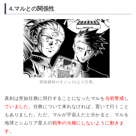
4.マルとの関係性
呪術廻戦≡(モジュロ)より引用。
真剣は突如任務に同行することになったマルを
当初警戒し
ていました
。任務について来れなければ、置いて行くこと
もありました。ただ、マルが宇宙人だと分かると、マルを
地球とシムリア星人の
戦争の火種にしないように動きま
す
。