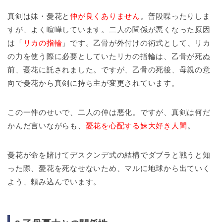
真剣は妹・憂花と
仲が良くありません
。普段喋ったりしま
すが、よく喧嘩しています。二人の関係が悪くなった原因
は「
リカの指輪
」です。乙骨が外付けの術式として、リカ
の力を使う際に必要としていたリカの指輪は、乙骨が死ぬ
前、憂花に託されました。ですが、乙骨の死後、母親の意
向で憂花から真剣に持ち主が変更されています。
この一件のせいで、二人の仲は悪化。ですが、真剣は何だ
かんだ言いながらも、
憂花を心配する妹大好き人間
。
憂花が命を賭けてデスクンデ式の結構でダブラと戦うと知
った際、憂花を死なせないため、マルに地球から出ていく
よう、頼み込んでいます。