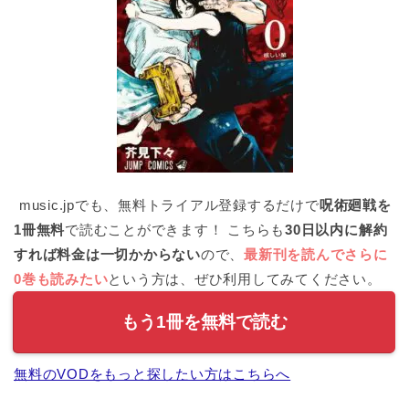
music.jpでも、無料トライアル登録するだけで
呪術廻戦を
1冊無料
で読むことができます！ こちらも
30日以内に解約
すれば料金は一切かからない
ので、
最新刊を読んでさらに
0巻も読みたい
という方は、ぜひ利用してみてください。
もう1冊を無料で読む
無料のVODをもっと探したい方はこちらへ