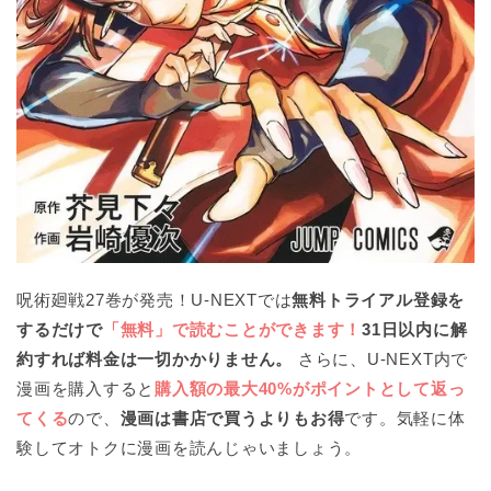
呪術廻戦27巻が発売！U-NEXTでは
無料トライアル登録を
するだけで
「無料」で読むことができます！
31日以内に解
約すれば料金は一切かかりません。
さらに、U-NEXT内で
漫画を購入すると
購入額の最大40%がポイントとして返っ
てくる
ので、
漫画は書店で買うよりもお得
です。気軽に体
験してオトクに漫画を読んじゃいましょう。