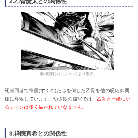
2.乙骨憂太との関係性
呪術廻戦≡(モジュロ)より引用。
死滅回遊で宿儺(すくな)たちを倒した乙骨を他の呪術師同
様に尊敬しています。幼少期の描写では、
乙骨と一緒にい
るシーンは多く描かれていなません
。
3.禅院真希との関係性