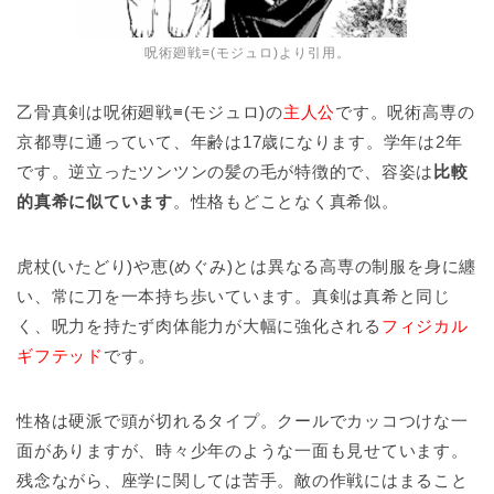
呪術廻戦≡(モジュロ)より引用。
乙骨真剣は呪術廻戦≡(モジュロ)の
主人公
です。呪術高専の
京都専に通っていて、年齢は17歳になります。学年は2年
です。逆立ったツンツンの髪の毛が特徴的で、容姿は
比較
的真希に似ています
。性格もどことなく真希似。
虎杖(いたどり)や恵(めぐみ)とは異なる高専の制服を身に纏
い、常に刀を一本持ち歩いています。真剣は真希と同じ
く、呪力を持たず肉体能力が大幅に強化される
フィジカル
ギフテッド
です。
性格は硬派で頭が切れるタイプ。クールでカッコつけな一
面がありますが、時々少年のような一面も見せています。
残念ながら、座学に関しては苦手。敵の作戦にはまること