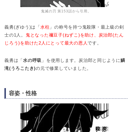
鬼滅の刃 第153話から引用。
義勇(ぎゆう)は「
水柱
」の称号を持つ鬼殺隊・最上級の剣
士の1人。
鬼となった禰豆子(ねずこ)を助け、炭治郎(たん
じろう)を助けた2人にとって最大の恩人
です。
義勇は「
水の呼吸
」を使用します。炭治郎と同じように
鱗
滝(うろこたき)
の元で修業していました。
容姿・性格