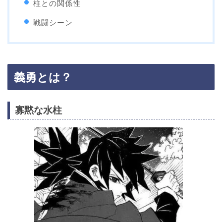
柱との関係性
戦闘シーン
義勇とは？
寡黙な水柱