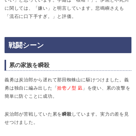
に関しては、「嫌い」と明言しています。悲鳴嶼さえも
「流石に口下手すぎ。」と評価。
戦闘シーン
累の家族を瞬殺
義勇は炭治郎から遅れて那田蜘蛛山に駆けつけました。義
勇は独自に編み出した「
拾壱ノ型 凪
」を使い、累の攻撃を
簡単に防ぐことに成功。
炭治郎が苦戦していた累を
瞬殺
しています。実力の差を見
せつけました。