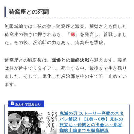
猗窩座との死闘
無限城編では上弦の参・猗窩座と激突。煉獄さえも倒した
猗窩座の強さに押されるも、「
痣
」を発言し、善戦しまし
た。その後、炭治郎の力もあり、猗窩座を撃破。
猗窩座との戦闘後は、
無惨との最終決戦
を迎えます。義勇
は柱が途中でリタイアし、死亡する中、最後まで生き残り
ました。そして、鬼化した炭治郎を柱の中で唯一止めてい
ます。
鬼滅の刃 ストーリー序盤のネタ
バレ解説ｌ【1巻～6巻】兄妹の
旅立ち～仲間との出会い～那谷
蜘蛛山編までを徹底解説