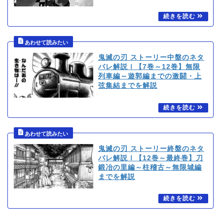
鬼滅の刃 ストーリー中盤のネタ
バレ解説ｌ【7巻～12巻】無限
列車編～遊郭編までの激闘・上
弦集結までを解説
鬼滅の刃 ストーリー終盤のネタ
バレ解説ｌ【12巻～最終巻】刀
鍛冶の里編～柱稽古～無限城編
までを解説