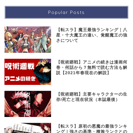
Popular Posts
【転スラ】魔王最強ランキング｜八
星・十大魔王の違い、覚醒魔王の強
さについて
【呪術廻戦】アニメの続きは漫画何
巻・何話から？無料で読む方法も解
説【2021年春現在の解説】
【呪術廻戦】主要キャラクターの生
存/死亡と現在状況（本誌最後）
【転スラ】原初の悪魔の最強ランキ
ング｜強さの基準・種族ランクとの