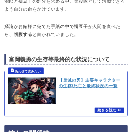
治郎と禰豆子の処分を求める中、鬼殺隊として活動できる
よう自分の命をかけています。
鱗滝がお館様に宛てた手紙の中で禰豆子が人間を食べた
ら、
切腹する
と書かれていました。
富岡義勇の生存等最終的な状況について
【鬼滅の刃】主要キャラクター
の生存/死亡と最終状況の一覧