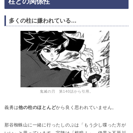
柱との関係性
多くの柱に嫌われている…
鬼滅の刃 第140話から引用。
義勇は
他の柱のほとんど
から良く思われていません。
那谷蜘蛛山に一緒に行ったしのぶは「もう少し喋った方が
いい」と思っています。宇随は「根暗！」。
伊黒と不死川