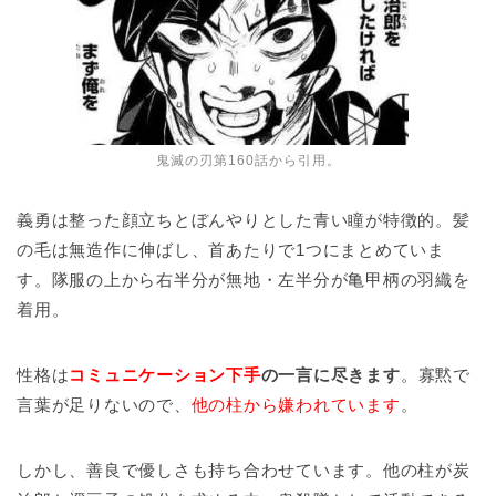
鬼滅の刃第160話から引用。
義勇は整った顔立ちとぼんやりとした青い瞳が特徴的。髪
の毛は無造作に伸ばし、首あたりで1つにまとめていま
す。隊服の上から右半分が無地・左半分が亀甲柄の羽織を
着用。
性格は
コミュニケーション下手
の一言に尽きます
。寡黙で
言葉が足りないので、
他の柱から嫌われています
。
しかし、善良で優しさも持ち合わせています。他の柱が炭