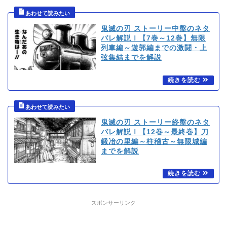
鬼滅の刃 ストーリー中盤のネタ
バレ解説ｌ【7巻～12巻】無限
列車編～遊郭編までの激闘・上
弦集結までを解説
鬼滅の刃 ストーリー終盤のネタ
バレ解説ｌ【12巻～最終巻】刀
鍛冶の里編～柱稽古～無限城編
までを解説
スポンサーリンク