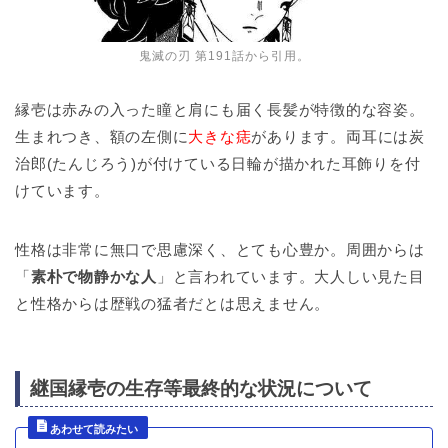
鬼滅の刃 第191話から引用。
縁壱は赤みの入った瞳と肩にも届く長髪が特徴的な容姿。
生まれつき、額の左側に
大きな痣
があります。両耳には炭
治郎(たんじろう)が付けている日輪が描かれた耳飾りを付
けています。
性格は非常に無口で思慮深く、とても心豊か。周囲からは
「
素朴で物静かな人
」と言われています。大人しい見た目
と性格からは歴戦の猛者だとは思えません。
継国縁壱の生存等最終的な状況について