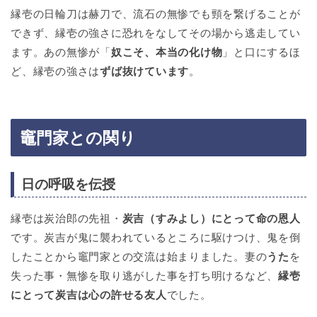
縁壱の日輪刀は赫刀で、流石の無惨でも頸を繋げることが
できず、縁壱の強さに恐れをなしてその場から逃走してい
ます。あの無惨が「
奴こそ、本当の化け物
」と口にするほ
ど、縁壱の強さは
ずば抜けています
。
竈門家との関り
日の呼吸を伝授
縁壱は炭治郎の先祖・
炭吉（すみよし）にとって命の恩人
です。炭吉が鬼に襲われているところに駆けつけ、鬼を倒
したことから竈門家との交流は始まりました。妻の
うた
を
失った事・無惨を取り逃がした事を打ち明けるなど、
縁壱
にとって炭吉は心の許せる友人
でした。