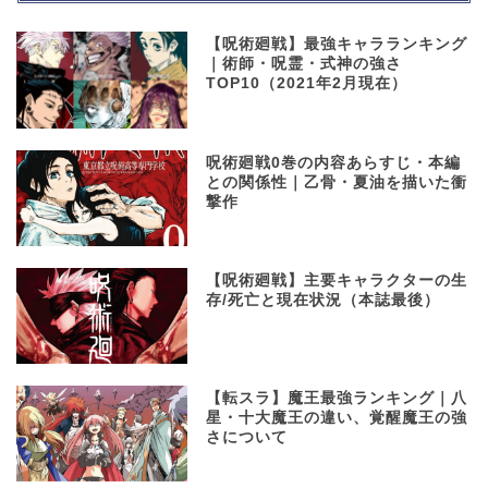
【呪術廻戦】最強キャラランキング
｜術師・呪霊・式神の強さ
TOP10（2021年2月現在）
呪術廻戦0巻の内容あらすじ・本編
との関係性｜乙骨・夏油を描いた衝
撃作
【呪術廻戦】主要キャラクターの生
存/死亡と現在状況（本誌最後）
【転スラ】魔王最強ランキング｜八
星・十大魔王の違い、覚醒魔王の強
さについて