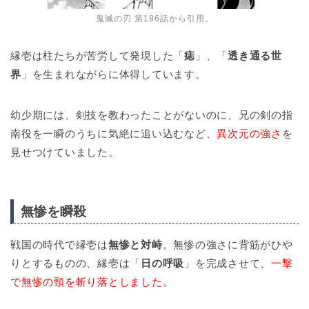
鬼滅の刃 第186話から引用。
縁壱は柱たちが苦労して発現した「
痣
」、「
透き通る世
界
」を生まれながらに体得しています。
幼少期には、剣技を教わったことがないのに、兄の剣の指
南役を一瞬のうちに気絶に追い込むなど、
異次元の強さ
を
見せつけていました。
無惨を瞬殺
戦国の時代で縁壱は
無惨と対峙
。無惨の強さに背筋がひや
りとするものの、縁壱は「
日の呼吸
」を完成させて、
一撃
で無惨の頸を斬り落としました
。