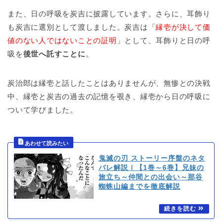
また、日の呼吸を炭吉に披露しています。さらに、耳飾り
も炭吉に選別として渡しました。炭吉は「
縁壱が決して価
値のない人ではないことの証明
」として、耳飾りと日の呼
吸を
後世へ託すことに
。
炭治郎は縁壱と話したことはありませんが、無惨との決戦
中、縁壱と炭吉の過去の記憶を覗き、縁壱から日の呼吸に
ついて学びました。
鬼滅の刃 ストーリー序盤のネタ
バレ解説ｌ【1巻～6巻】兄妹の
旅立ち～仲間との出会い～那谷
蜘蛛山編までを徹底解説