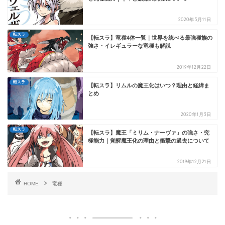
2020年5月11日
転スラ
【転スラ】竜種4体一覧｜世界を統べる最強種族の
強さ・イレギュラーな竜種も解説
2019年12月22日
転スラ
【転スラ】リムルの魔王化はいつ？理由と経緯ま
とめ
2020年1月3日
転スラ
【転スラ】魔王「ミリム・ナーヴァ」の強さ・究
極能力｜覚醒魔王化の理由と衝撃の過去について
2019年12月21日
HOME
竜種