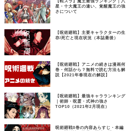
【転スラ】魔王最強ランキング｜八
星・十大魔王の違い、覚醒魔王の強
さについて
【呪術廻戦】主要キャラクターの生
存/死亡と現在状況（本誌最後）
【呪術廻戦】アニメの続きは漫画何
巻・何話から？無料で読む方法も解
説【2021年春現在の解説】
【呪術廻戦】最強キャラランキング
｜術師・呪霊・式神の強さ
TOP10（2021年2月現在）
呪術廻戦0巻の内容あらすじ・本編