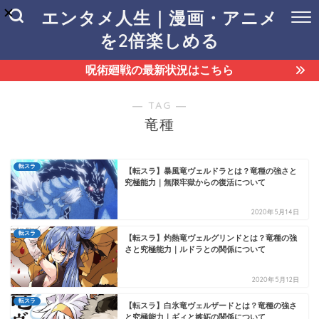
エンタメ人生｜漫画・アニメ
を2倍楽しめる
呪術廻戦の最新状況はこちら
― TAG ―
竜種
転スラ
【転スラ】暴風竜ヴェルドラとは？竜種の強さと
究極能力｜無限牢獄からの復活について
2020年5月14日
転スラ
【転スラ】灼熱竜ヴェルグリンドとは？竜種の強
さと究極能力｜ルドラとの関係について
2020年5月12日
転スラ
【転スラ】白氷竜ヴェルザードとは？竜種の強さ
と究極能力｜ギィと嫉妬の関係について