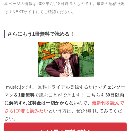
本ページの情報は2022年7月18日時点のものです。最新の配信状況
はU-NEXTサイトにてご確認ください。
さらにもう1冊無料で読める！
music.jpでも、無料トライアル登録するだけで
チェンソー
マンを1冊無料
で読むことができます！ こちらも
30日以内
に解約すれば料金は一切かからない
ので、
最新刊を読んで
さらに0巻も読みたい
という方は、ぜひ利用してみてくだ
さい。