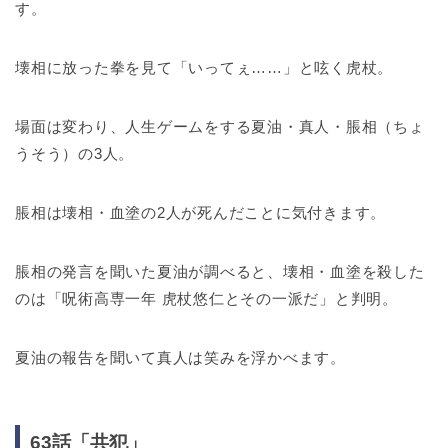
す。
壊相に放った拳を見て「いってぇ……」と呟く虎杖。
場面は変わり、人生ゲームをする夏油・真人・脹相（ちょ
うそう）の3人。
脹相は壊相・血塗の2人が死んだことに気付きます。
脹相の発言を聞いた夏油が調べると、壊相・血塗を殺した
のは「呪術高専一年 虎杖悠仁とその一派だ」と判明。
夏油の報告を聞いて真人は笑みを浮かべます。
63話「共犯」