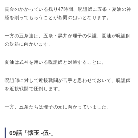
賞金のかかっている残り47時間、呪詛師に五条・夏油の神
経を削ってもらうことが甚爾の狙いとなります。
一方の五条達は、五条・黒井が理子の保護、夏油が呪詛師
の対処に向かいます。
夏油は式神を用いる呪詛師と対峙することに。
呪詛師に対して近接戦闘が苦手と思わせておいて、呪詛師
を近接戦闘で圧倒します。
一方、五条たちは理子の元に向かっていました。
69話「懐玉 -伍-」