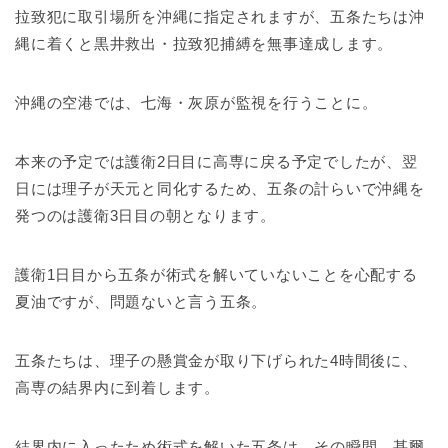
拉致犯に取引場所を沖縄に指定されますが、五条たちは沖
縄に着くと黒井救出・拉致犯捕縛を無事達成します。
沖縄の空港では、七海・灰原が監視を行うことに。
本来の予定では護衛2日目に高専に戻る予定でしたが、翌
日には理子が天元と同化するため、五条の計らいで沖縄を
発つのは護衛3日目の朝となります。
護衛1日目から五条が術式を解いていないことを心配する
夏油ですが、問題ないと言う五条。
五条たちは、理子の懸賞金が取り下げられた4時間後に、
高専の結界内に到着します。
結界内に入ったため術式を解いた五条は、その瞬間、甚爾