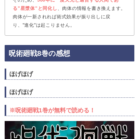
る”星漿体”と同化し
、肉体の情報を書き換えます。
肉体が一新されれば術式効果が振り出しに戻
り、”進化”は起こりません。
呪術廻戦8巻の感想
ほげほげ
ほげほげ
※呪術廻戦1巻が無料で読める！