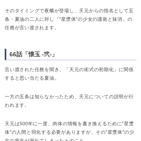
そのタイミングで夜蛾が登場し、天元からの指名として五
条・夏油の二人に対し「”星漿体”の少女の護衛と抹消」の
任務が言い渡されます。
66話「懐玉 -弐-」
言い渡された任務を聞き、「天元の術式の初期化」に関係
すると思い当たる夏油。
一方の五条は知らなかったため、天元についての説明が行
われます。
天元は500年に一度、肉体の情報を書き換えるために”星漿
体”の人間と同化する必要がありますが、その”星漿体”の少
女の所在が漏れてしまったとのこと。