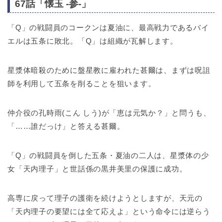
67話「懐玉 -参-」
「Q」の戦闘員のコークンは夏油に、最高戦力であるバイ
エルは五条に敗北。「Q」は組織が瓦解します。
星漿体暗殺のために盤星教に雇われた甚爾は、まずは呪詛
師を利用して五条を削ることを狙います。
仲介役の孔時雨(こん しう)が「恵は元気か？」と問うも、
「……誰だっけ」と答える甚爾。
「Q」の戦闘員を倒した五条・夏油の二人は、星漿体の少
女「天内理子」と世話係の黒井美里の保護に成功。
高専に戻って理子の護衛を続けようとしますが、天元の
「天内理子の要望には全て応えよ」という命令には逆らう