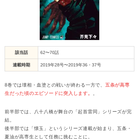
該当話
62〜70話
連載時期
2019年28号〜2019年36・37号
8巻では壊相・血塗との戦いが終わる一方で、
五条が高専
生だった頃のエピソードに突入します。
。
前半部では、八十八橋が舞台の「起首雷同」シリーズが完
結。
後半部では「懐玉」というシリーズ連載が始まり、五条・
夏油が高専生として任務に挑むことに。