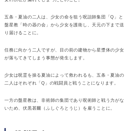
五条・夏油の二人は、少女の命を狙う呪詛師集団「Q」と
盤星教「時の器の会」から少女を護衛し、天元の下まで送
り届けることに。
任務に向かう二人ですが、目の前の建物から星漿体の少女
が落ちてきてしまう事態が発生します。
少女は呪霊を操る夏油によって救われるも、五条・夏油の
二人はそれぞれ「Q」の戦闘員と戦うことになります。
一方の盤星教は、非術師の集団であり呪術師と戦う力がな
いため、伏黒甚爾（ふしぐろとうじ）を雇うことに。