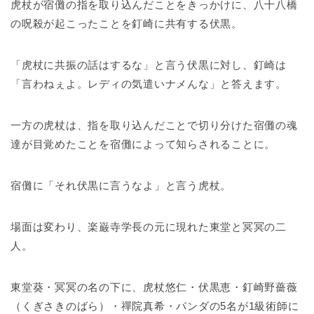
虎杖が宿儺の指を取り込んだことをきっかけに、八十八橋
の呪殺が起こったことを釘崎に共有する伏黒。
「虎杖に共振の話はするな」と言う伏黒に対し、釘崎は
「言わねぇよ。レディの気遣いナメんな」と答えます。
一方の虎杖は、指を取り込んだことで切り分けた宿儺の魂
達が目覚めたことを宿儺によって知らされることに。
宿儺に「それ伏黒に言うなよ」と言う虎杖。
場面は変わり、楽巌寺学長の元に現れた東堂と冥冥の二
人。
東堂葵・冥冥の名の下に、虎杖悠仁・伏黒恵・釘崎野薔薇
（くぎさきのばら）・禪院真希・パンダの5名が1級術師に