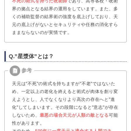
不死の術式を持った呪術師
であり、高専各校・呪術
界の拠点となる結界の運用をしています。また、多
くの補助監督の結界術の強度を底上げしており、天
元の底上げがないとセキュリティや任務の消化すら
ままならないのが実情です。
Q.”星漿体”とは？
天元は”不死”の術式を持ちますが”不老”ではないた
め、一定以上の老化を終えると術式が肉体を創り変
えようとし、人でなくなりより高次の存在へと”進
化”してしまいます。その段階になると”意志”が存在
しないため、
最悪の場合天元が人類の敵となる
可能
性があります。
そのため、
500年に一度天元と適合する人間であ