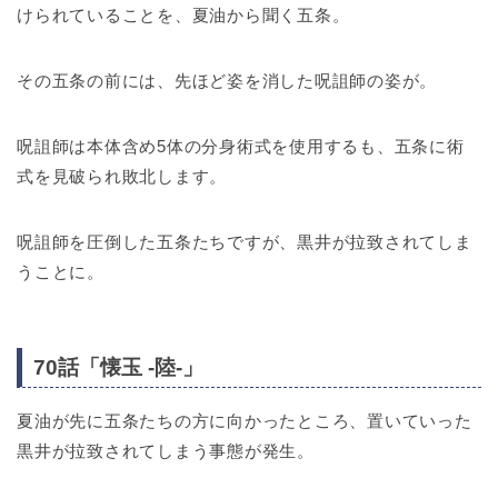
けられていることを、夏油から聞く五条。
その五条の前には、先ほど姿を消した呪詛師の姿が。
呪詛師は本体含め5体の分身術式を使用するも、五条に術
式を見破られ敗北します。
呪詛師を圧倒した五条たちですが、黒井が拉致されてしま
うことに。
70話「懐玉 -陸-」
夏油が先に五条たちの方に向かったところ、置いていった
黒井が拉致されてしまう事態が発生。