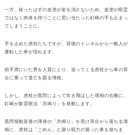
一方、祓ったはずの血塗が姿を消さないため、血塗が呪霊
ではなく肉体を持つことに思い当たった釘崎の手も止まっ
てしまうことに。
手を止めた虎杖たちですが、背後のトンネルから一般人が
運転した車が現れます。
助手席にいた男を人質にとり、追ってくる虎杖から車の荷
台に乗って逃亡を図る壊相。
しかし、虎杖が黒閃によって吹き飛ばした壊相の右腕に、
釘崎が芻霊呪法「共鳴り」を発動します。
黒閃発動直後の渾身の「共鳴り」を受け荷台から落ちる壊
相に、虎杖は「ごめん」と謝り呪力の籠った拳を放ちま