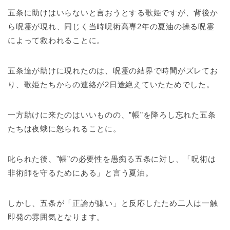
五条に助けはいらないと言おうとする歌姫ですが、背後か
ら呪霊が現れ、同じく当時呪術高専2年の夏油の操る呪霊
によって救われることに。
五条達が助けに現れたのは、呪霊の結界で時間がズレてお
り、歌姫たちからの連絡が2日途絶えていたためでした。
一方助けに来たのはいいものの、”帳”を降ろし忘れた五条
たちは夜蛾に怒られることに。
叱られた後、”帳”の必要性を愚痴る五条に対し、「呪術は
非術師を守るためにある」と言う夏油。
しかし、五条が「正論が嫌い」と反応したため二人は一触
即発の雰囲気となります。