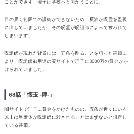
ことができず、理子は学校へと向かうことに。
目の届く範囲での護衛ができないため、夏油が呪霊を監視
に出していましたが、その呪霊が呪詛師によって祓われて
しまいます。
呪詛師が現れた背景には、五条を削ることを狙った甚爾に
より、呪詛師御用達の闇サイトで理子に3000万の賞金がか
けられていました。
68話「懐玉 -肆-」
闇サイトで理子に賞金をかけたものの、五条が近くにいる
以上は星漿体が呪詛師に殺されることはまずないと想定し
ている甚爾。