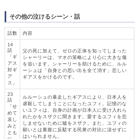
その他の泣けるシーン・話
話数
内容
14
話
父の死に加えて、ゼロの正体を知ってしまった
「ギ
シャーリーは、マオの策略により心に大きな傷
アス
を追います。シャーリーを助けるために、ルル
対ギ
ーシュは「自身との思い出を全て消す」悲しい
ア
ギアスをかけるのです。
ス」
23
ルルーシュの暴走したギアスにより、日本人を
話
虐殺してしまうことになったユフィ。記憶のな
「せ
いユフィは、自身の計画が日本人に受け入れら
めて
れたかをスザクに聞きます。愛するユフィを悲
哀し
しませないために嘘をスザク。また、ユフィの
みと
願いとは裏腹に反駁する民衆の対比に涙せずに
とも
はいられません。
に」