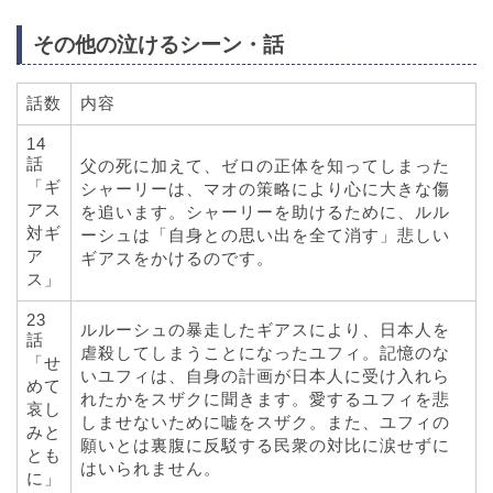
その他の泣けるシーン・話
話数
内容
14
話
父の死に加えて、ゼロの正体を知ってしまった
「ギ
シャーリーは、マオの策略により心に大きな傷
アス
を追います。シャーリーを助けるために、ルル
対ギ
ーシュは「自身との思い出を全て消す」悲しい
ア
ギアスをかけるのです。
ス」
23
ルルーシュの暴走したギアスにより、日本人を
話
虐殺してしまうことになったユフィ。記憶のな
「せ
いユフィは、自身の計画が日本人に受け入れら
めて
れたかをスザクに聞きます。愛するユフィを悲
哀し
しませないために嘘をスザク。また、ユフィの
みと
願いとは裏腹に反駁する民衆の対比に涙せずに
とも
はいられません。
に」