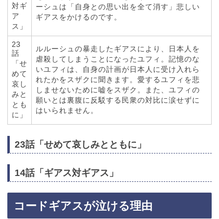
対ギ
ーシュは「自身との思い出を全て消す」悲しい
ア
ギアスをかけるのです。
ス」
23
ルルーシュの暴走したギアスにより、日本人を
話
虐殺してしまうことになったユフィ。記憶のな
「せ
いユフィは、自身の計画が日本人に受け入れら
めて
れたかをスザクに聞きます。愛するユフィを悲
哀し
しませないために嘘をスザク。また、ユフィの
みと
願いとは裏腹に反駁する民衆の対比に涙せずに
とも
はいられません。
に」
23話「せめて哀しみとともに」
14話「ギアス対ギアス」
コードギアスが泣ける理由