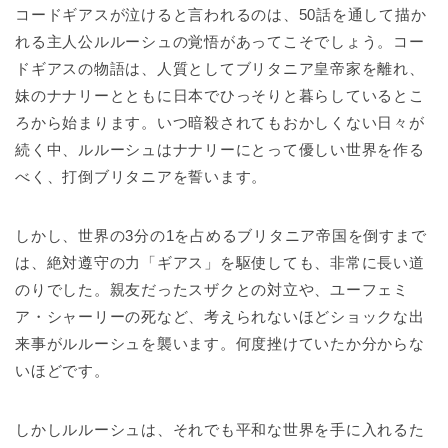
コードギアスが泣けると言われるのは、50話を通して描か
れる主人公ルルーシュの覚悟があってこそでしょう。コー
ドギアスの物語は、人質としてブリタニア皇帝家を離れ、
妹のナナリーとともに日本でひっそりと暮らしているとこ
ろから始まります。いつ暗殺されてもおかしくない日々が
続く中、ルルーシュはナナリーにとって優しい世界を作る
べく、打倒ブリタニアを誓います。
しかし、世界の3分の1を占めるブリタニア帝国を倒すまで
は、絶対遵守の力「ギアス」を駆使しても、非常に長い道
のりでした。親友だったスザクとの対立や、ユーフェミ
ア・シャーリーの死など、考えられないほどショックな出
来事がルルーシュを襲います。何度挫けていたか分からな
いほどです。
しかしルルーシュは、それでも平和な世界を手に入れるた