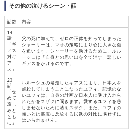
その他の泣けるシーン・話
話数
内容
14
話
父の死に加えて、ゼロの正体を知ってしまった
「ギ
シャーリーは、マオの策略により心に大きな傷
アス
を追います。シャーリーを助けるために、ルル
対ギ
ーシュは「自身との思い出を全て消す」悲しい
ア
ギアスをかけるのです。
ス」
23
ルルーシュの暴走したギアスにより、日本人を
話
虐殺してしまうことになったユフィ。記憶のな
「せ
いユフィは、自身の計画が日本人に受け入れら
めて
れたかをスザクに聞きます。愛するユフィを悲
哀し
しませないために嘘をスザク。また、ユフィの
みと
願いとは裏腹に反駁する民衆の対比に涙せずに
とも
はいられません。
に」