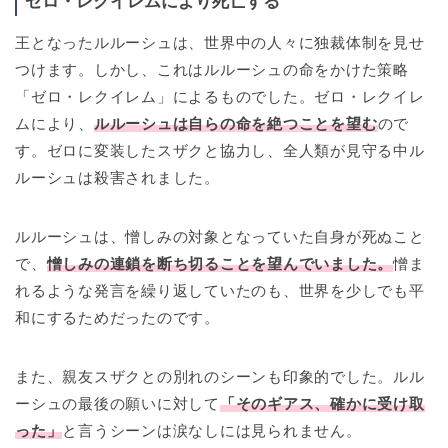
ゼロ・レクイレムにより死亡する
王となったルルーシュは、世界中の人々に独裁体制を見せ
つけます。しかし、これはルルーシュの命をかけた策略
「ゼロ・レクイレム」によるものでした。ゼロ・レクイレ
ムにより、
ルルーシュは自らの命を絶つことを望む
ので
す。ゼロに変装したスザクと協力し、全人類が見守る中ル
ルーシュは殺害されました。
ルルーシュは、憎しみの対象となっていた自身が死ぬこと
で、
憎しみの連鎖を断ち切ることを望んでいました。
憎ま
れるような発言を繰り返していたのも、世界を少しでも平
和にするためだったのです。
また、親友スザクとの別れのシーンも印象的でした。ルル
ーシュの最後の願いに対して
「そのギアス、確かに受け取
った」
と言うシーンは涙なしには見られません。