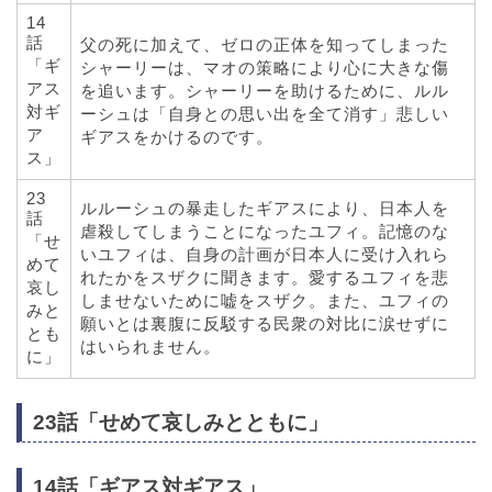
14
話
父の死に加えて、ゼロの正体を知ってしまった
「ギ
シャーリーは、マオの策略により心に大きな傷
アス
を追います。シャーリーを助けるために、ルル
対ギ
ーシュは「自身との思い出を全て消す」悲しい
ア
ギアスをかけるのです。
ス」
23
ルルーシュの暴走したギアスにより、日本人を
話
虐殺してしまうことになったユフィ。記憶のな
「せ
いユフィは、自身の計画が日本人に受け入れら
めて
れたかをスザクに聞きます。愛するユフィを悲
哀し
しませないために嘘をスザク。また、ユフィの
みと
願いとは裏腹に反駁する民衆の対比に涙せずに
とも
はいられません。
に」
23話「せめて哀しみとともに」
14話「ギアス対ギアス」