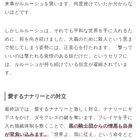
来事がルルーシュを襲います。何度挫けていたか分からな
いほどです。
しかしルルーシュは、それでも平和な世界を手に入れるた
めに、前を向き続けました。大義のために殺人という悪ま
で犯してしまう姿勢には、正直心を打たれます。「撃って
いいのは撃たれる覚悟のある奴だけだ」というセリフに
は、ルルーシュが持ち続けている信念が凝縮されていま
す。
愛するナナリーとの対立
最終話では、愛するナナリーと激しく対立。ナナリーにギ
アスをかけ、ダモクレスの鍵を奪います。フレイヤを手に
入れ独裁体制を敷くことで、
黒の騎士団からの憎悪も自身
が背負い込みます。
「世界よ、我に従え」という命令とと