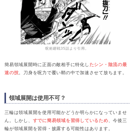
呪術廻戦35話より引用。
簡易領域展開時に正面の敵相手に特化し
たシン・陰流の最
速の技
。刀身を呪力で覆い鞘の中で加速させて放ちます。
領域展開は使用不可？
三輪は領域展開を使用可能かどうか明らかになっていませ
ん。しかし、
すでに簡易領域を習得しているため
、今後三
輪が領域展開を習得・披露する可能性はあります。