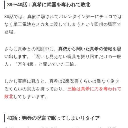
39〜40話：真希に武器を奪われて敗北
39話では、真依に騙されてバレンタインデーにチョコでは
なく単三電池をメカ丸に渡してしまうという回想の場面で
登場。
さらに真希との戦闘中に、
真依から聞いた真希の情報を思
い出します
。「呪いも見えない呪具を振り回すだけの一般
人」「万年4級」と聞いていた三輪。
しかし実際に戦うと、真希は2級呪霊くらいは難なく倒せ
るくらいの実力を持っており、
三輪は真希に刀を奪われて
敗北
してしまいます。
43話：狗巻の呪言で眠ってしまいリタイア