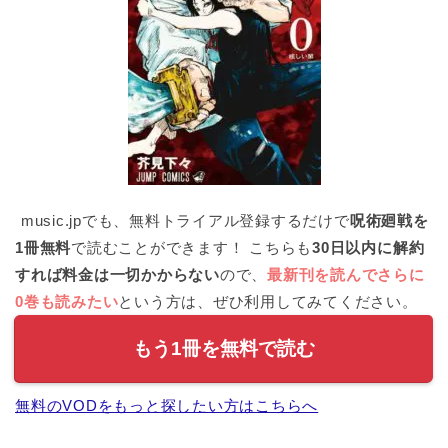
music.jpでも、無料トライアル登録するだけで
呪術廻戦を
1冊無料
で読むことができます！ こちらも
30日以内に解約
すれば料金は一切かからない
ので、
最新刊を読んでさらに
0巻も読みたい
という方は、ぜひ利用してみてください。
もう1冊を無料で読む
無料のVODをもっと探したい方はこちらへ