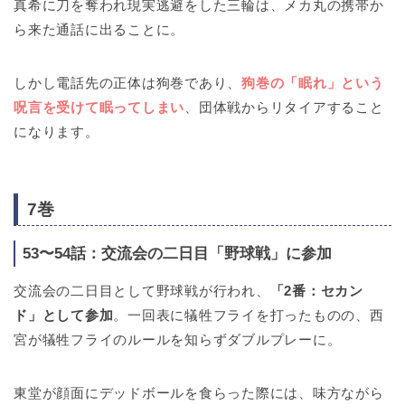
真希に刀を奪われ現実逃避をした三輪は、メカ丸の携帯か
ら来た通話に出ることに。
しかし電話先の正体は狗巻であり、
狗巻の「眠れ」という
呪言を受けて眠ってしまい
、団体戦からリタイアすること
になります。
7巻
53〜54話：交流会の二日目「野球戦」に参加
交流会の二日目として野球戦が行われ、
「2番：セカン
ド」として参加
。一回表に犠牲フライを打ったものの、西
宮が犠牲フライのルールを知らずダブルプレーに。
東堂が顔面にデッドボールを食らった際には、味方ながら