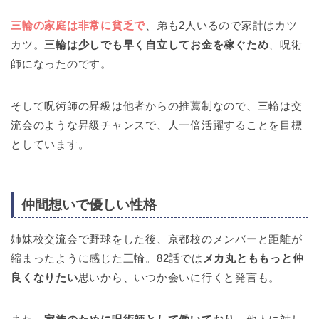
三輪の家庭は非常に貧乏で
、弟も2人いるので家計はカツ
カツ。
三輪は少しでも早く自立してお金を稼ぐため
、呪術
師になったのです。
そして呪術師の昇級は他者からの推薦制なので、三輪は交
流会のような昇級チャンスで、人一倍活躍することを目標
としています。
仲間想いで優しい性格
姉妹校交流会で野球をした後、京都校のメンバーと距離が
縮まったように感じた三輪。82話では
メカ丸とももっと仲
良くなりたい
思いから、いつか会いに行くと発言も。