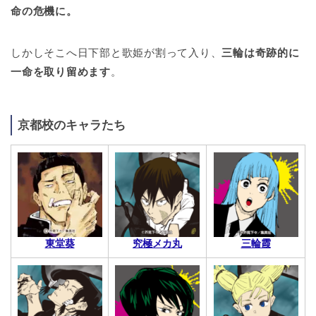
命の危機に。
しかしそこへ日下部と歌姫が割って入り、
三輪は奇跡的に
一命を取り留めます
。
京都校のキャラたち
東堂葵
究極メカ丸
三輪霞