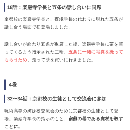
18話：楽巌寺学長と五条の話し合いに同席
京都校の楽巌寺学長と、夜蛾学長の代わりに現れた五条が
話し合う場面で初登場しました。
話し合いが終わり五条が退席した後、楽巌寺学長に茶を買
ってくるよう指示された三輪。
五条に一緒に写真を撮って
もらうため
、走って茶を買いに行きました。
4巻
32〜34話：京都校の生徒として交流会に参加
呪術高専の姉妹校交流会のために京都校の生徒として登
場。楽巌寺学長の指示のもと、
宿儺の器である虎杖を殺す
ことに。