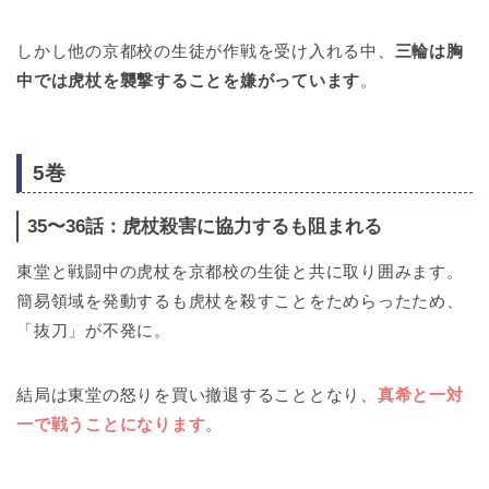
しかし他の京都校の生徒が作戦を受け入れる中、
三輪は胸
中では虎杖を襲撃することを嫌がっています
。
5巻
35〜36話：虎杖殺害に協力するも阻まれる
東堂と戦闘中の虎杖を京都校の生徒と共に取り囲みます。
簡易領域を発動するも虎杖を殺すことをためらったため、
「抜刀」が不発に。
結局は東堂の怒りを買い撤退することとなり、
真希と一対
一で戦うことになります
。