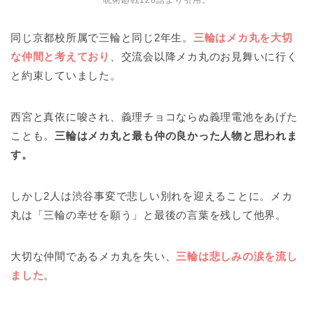
呪術廻戦128話より引用。
同じ京都校所属で三輪と同じ2年生。
三輪はメカ丸を大切
な仲間と考えており
、交流会以降メカ丸のお見舞いに行く
と約束していました。
西宮と真依に唆され、義理チョコならぬ義理電池をあげた
ことも。
三輪はメカ丸と最も仲の良かった人物と思われま
す。
しかし2人は渋谷事変で悲しい別れを迎えることに。メカ
丸は「三輪の幸せを願う」と最後の言葉を残して他界。
大切な仲間であるメカ丸を失い、
三輪は悲しみの涙を流し
ました
。