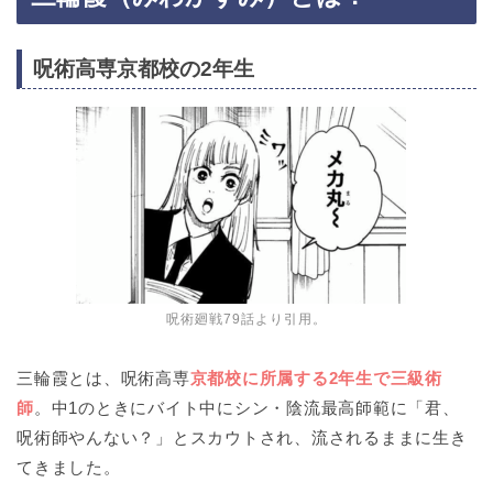
呪術高専京都校の2年生
呪術廻戦79話より引用。
三輪霞とは、呪術高専
京都校に所属する2年生で三級術
師
。中1のときにバイト中にシン・陰流最高師範に「君、
呪術師やんない？」とスカウトされ、流されるままに生き
てきました。