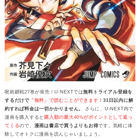
呪術廻戦27巻が発売！U-NEXTでは
無料トライアル登録を
するだけで
「無料」で読むことができます！
31日以内に解
約すれば料金は一切かかりません。
さらに、U-NEXT内で
漫画を購入すると
購入額の最大40%がポイントとして返っ
てくる
ので、
漫画は書店で買うよりもお得
です。気軽に体
験してオトクに漫画を読んじゃいましょう。