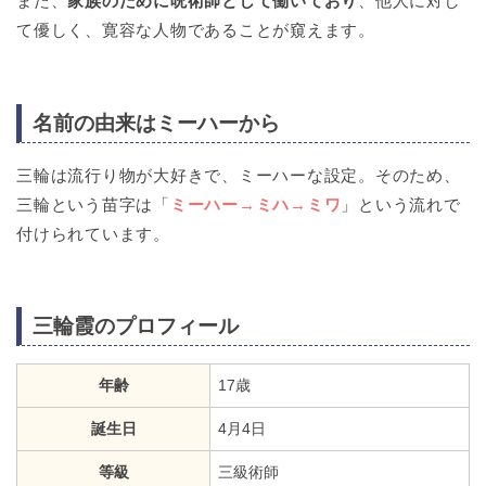
また、
家族のために呪術師として働いており
、他人に対し
て優しく、寛容な人物であることが窺えます。
名前の由来はミーハーから
三輪は流行り物が大好きで、ミーハーな設定。そのため、
三輪という苗字は「
ミーハー→ミハ→ミワ
」という流れで
付けられています。
三輪霞のプロフィール
年齢
17歳
誕生日
4月4日
等級
三級術師