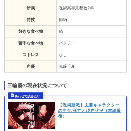
所属
呪術高専京都校2年
特技
節約
好きな食べ物
鍋
苦手な食べ物
パクチー
ストレス
なし
声優
赤﨑千夏
三輪霞の現在状況について
【呪術廻戦】主要キャラクター
の生存/死亡と現在状況（本誌最
後）