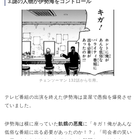
3.謎の人物が伊勢海をコントロール
チェンソーマン 132話から引用。
テレビ番組の出演を終えた伊勢海は楽屋で愚痴を爆発させ
ていました。
伊勢海は横に座っていた
飢餓の悪魔
に「キガ！俺があんな
低俗な番組に出る必要があったのか！？」「司会者の笑い