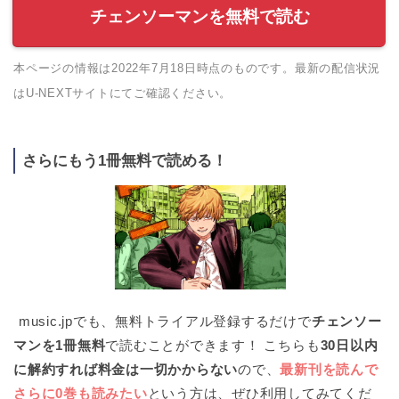
チェンソーマンを無料で読む
本ページの情報は2022年7月18日時点のものです。最新の配信状況
はU-NEXTサイトにてご確認ください。
さらにもう1冊無料で読める！
music.jpでも、無料トライアル登録するだけで
チェンソー
マンを1冊無料
で読むことができます！ こちらも
30日以内
に解約すれば料金は一切かからない
ので、
最新刊を読んで
さらに0巻も読みたい
という方は、ぜひ利用してみてくだ