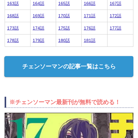
163話
164話
165話
166話
167話
168話
169話
170話
171話
172話
173話
174話
175話
176話
177話
178話
179話
180話
181話
チェンソーマンの記事一覧はこちら
※チェンソーマン最新刊が無料で読める！