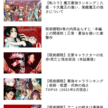
【転スラ】魔王最強ランキング｜八
星・十大魔王の違い、覚醒魔王の強
さについて
呪術廻戦0巻の内容あらすじ・本編
との関係性｜乙骨・夏油を描いた衝
撃作
【呪術廻戦】主要キャラクターの生
存/死亡と現在状況（本誌最後）
【呪術廻戦】最強キャラランキング
｜術師・呪霊・式神の強さ
TOP10（2021年2月現在）
【呪術廻戦】アニメの続きは漫画何