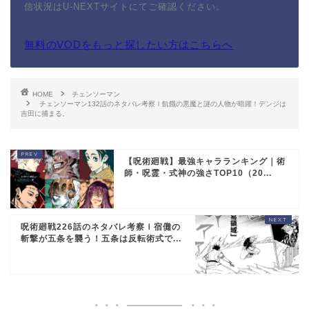
信状況はU-NEXTサイトにてご確認ください。
無料のVODをもっと探したい方はこちらへ
HOME
チェンソーマン
チェンソーマン132話のネタバレ考察ｌ飢餓の悪魔と謎の人物が暗躍！デンジは
吉田に捕まる。
【呪術廻戦】最強キャラランキング｜術
師・呪霊・式神の強さTOP10（20...
呪術廻戦226話のネタバレ考察ｌ宿儺の
斬撃が五条を襲う！五条は反転術式で...