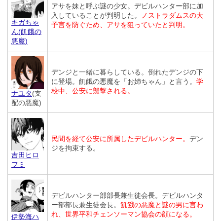
アサを妹と呼ぶ謎の少女。デビルハンター部に加
入していることが判明した。
ノストラダムスの大
キガちゃ
予言を防ぐため、アサを狙っていたと判明。
ん(飢餓の
悪魔)
デンジと一緒に暮らしている。倒れたデンジの下
に登場。飢餓の悪魔を「お姉ちゃん」と言う。
学
校中、公安に襲撃される。
ナユタ
(支
配の悪魔)
民間を経て公安に所属したデビルハンター。
デン
ジを拘束する。
吉田ヒロ
フミ
デビルハンター部部長兼生徒会長。デビルハンタ
ー部部長兼生徒会長。
飢餓の悪魔と謎の男に言わ
れ、世界平和チェンソーマン協会の顔になる。
伊勢海ハ