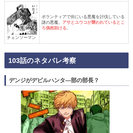
ボランティアで街にいる悪魔を討伐している
謎の悪魔。
アサとユウコが襲われているとこ
ろ偶然助ける
。
チェンソーマン
103話のネタバレ考察
デンジがデビルハンタ―部の部長？