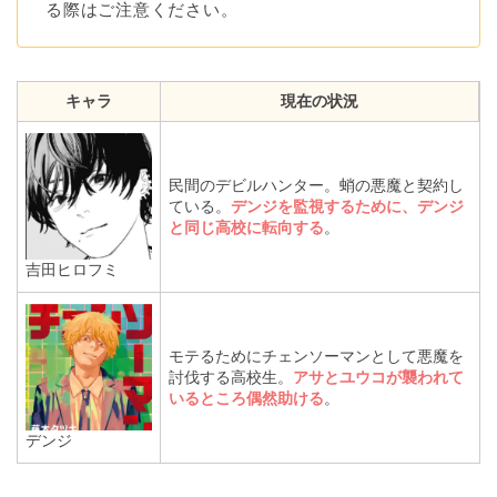
る際はご注意ください。
キャラ
現在の状況
民間のデビルハンター。蛸の悪魔と契約し
ている。
デンジを監視するために、デンジ
と同じ高校に転向する
。
吉田ヒロフミ
モテるためにチェンソーマンとして悪魔を
討伐する高校生。
アサとユウコが襲われて
いるところ偶然助ける
。
デンジ