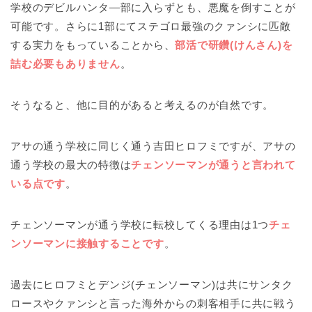
学校のデビルハンタ―部に入らずとも、悪魔を倒すことが
可能です。さらに1部にてステゴロ最強のクァンシに匹敵
する実力をもっていることから、
部活で研鑽(けんさん)を
詰む必要もありません
。
そうなると、他に目的があると考えるのが自然です。
アサの通う学校に同じく通う吉田ヒロフミですが、アサの
通う学校の最大の特徴は
チェンソーマンが通うと言われて
いる点です
。
チェンソーマンが通う学校に転校してくる理由は1つ
チェ
ンソーマンに接触することです
。
過去にヒロフミとデンジ(チェンソーマン)は共にサンタク
ロースやクァンシと言った海外からの刺客相手に共に戦う