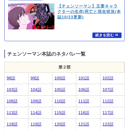
【チェンソーマン】主要キャラ
クターの生存/死亡と現在状況(本
誌10/23更新)
チェンソーマン本誌のネタバレ一覧
第２部
98話
99話
100話
101話
102話
103話
104話
105話
106話
107話
108話
109話
110話
111話
112話
113話
114話
115話
116話
117話
118話
119話
120話
121話
122話