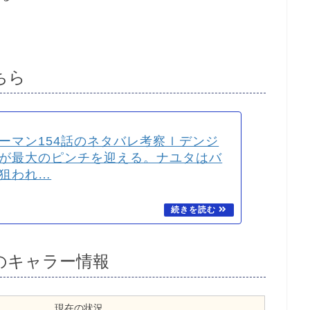
ちら
ーマン154話のネタバレ考察ｌデンジ
が最大のピンチを迎える。ナユタはバ
狙われ…
のキャラー情報
現在の状況