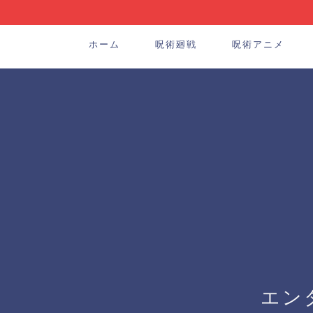
ホーム
呪術廻戦
呪術アニメ
エン