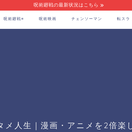
呪術廻戦の最新状況はこちら
呪術廻戦≡
呪術映画
チェンソーマン
転スラ
タメ人生｜漫画・アニメを2倍楽