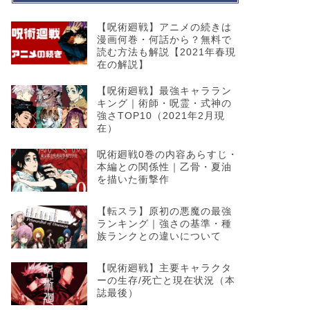
【呪術廻戦】アニメの続きは
漫画何巻・何話から？無料で
読む方法も解説【2021年春現
在の解説】
【呪術廻戦】最強キャララン
キング｜術師・呪霊・式神の
強さTOP10（2021年2月現
在）
呪術廻戦0巻の内容あらすじ・
本編との関係性｜乙骨・夏油
を描いた衝撃作
【転スラ】原初の悪魔の最強
ランキング｜強さの基準・種
族ランクとの違いについて
【呪術廻戦】主要キャラクタ
ーの生存/死亡と現在状況（本
誌最後）