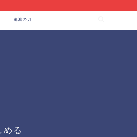
鬼滅の刃
しめる