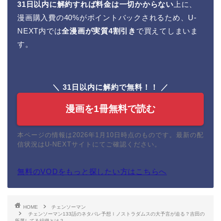
31日以内に解約すれば料金は一切かからない
上に、
漫画購入費の40%がポイントバックされるため、U-
NEXT内では
全漫画が実質4割引き
で買えてしまいま
す。
＼ 31日以内に解約で無料！！ ／
漫画を1冊無料で読む
本ページの情報は2026年1月10日時点のものです。最新の配
信状況はU-NEXTサイトにてご確認ください。
無料のVODをもっと探したい方はこちらへ
HOME
チェンソーマン
チェンソーマン133話のネタバレ予想ｌノストラダムスの大予言が迫る？吉田の
所属してる組織とは？