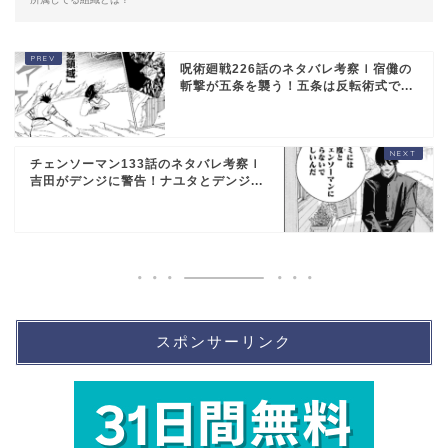
呪術廻戦226話のネタバレ考察ｌ宿儺の
斬撃が五条を襲う！五条は反転術式で...
チェンソーマン133話のネタバレ考察ｌ
吉田がデンジに警告！ナユタとデンジ...
スポンサーリンク