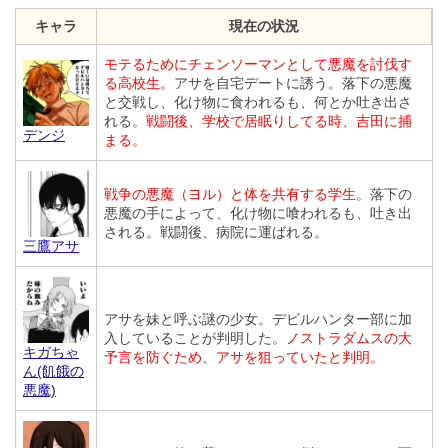
キャラ
現在の状況
モテるためにチェンソーマンとして悪魔を討伐す
る高校生。
アサを自宅デートに誘う。落下の悪魔
と交戦し、化け物に食われるも、何とか吐き出さ
れる。
戦闘後、学校で居眠りしてる時、吉田に捕
デンジ
まる。
戦争の悪魔（ヨル）と体を共有する学生。
落下の
悪魔の手によって、化け物に喰われるも、吐き出
される。戦闘後、病院に運ばれる。
三鷹アサ
アサを妹と呼ぶ謎の少女。デビルハンター部に加
入していることが判明した。
ノストラダムスの大
キガちゃ
予言を防ぐため、アサを狙っていたと判明。
ん(飢餓の
悪魔)