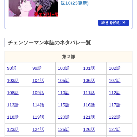
誌10/23更新)
チェンソーマン本誌のネタバレ一覧
第２部
98話
99話
100話
101話
102話
103話
104話
105話
106話
107話
108話
109話
110話
111話
112話
113話
114話
115話
116話
117話
118話
119話
120話
121話
122話
123話
124話
125話
126話
127話