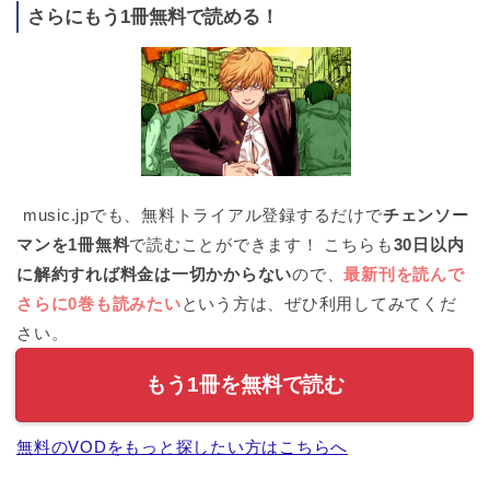
さらにもう1冊無料で読める！
music.jpでも、無料トライアル登録するだけで
チェンソー
マンを1冊無料
で読むことができます！ こちらも
30日以内
に解約すれば料金は一切かからない
ので、
最新刊を読んで
さらに0巻も読みたい
という方は、ぜひ利用してみてくだ
さい。
もう1冊を無料で読む
無料のVODをもっと探したい方はこちらへ