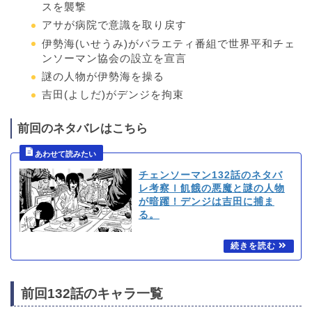
スを襲撃
アサが病院で意識を取り戻す
伊勢海(いせうみ)がバラエティ番組で世界平和チェ
ンソーマン協会の設立を宣言
謎の人物が伊勢海を操る
吉田(よしだ)がデンジを拘束
前回のネタバレはこちら
チェンソーマン132話のネタバ
レ考察ｌ飢餓の悪魔と謎の人物
が暗躍！デンジは吉田に捕ま
る。
前回132話のキャラ一覧