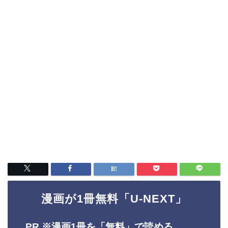
漫画が1冊無料「U-NEXT」
PR ※
漫画1冊を「無料」で読める