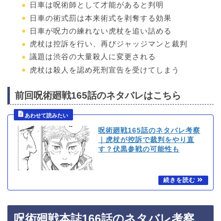
日車は呪術師として才能があると判明
日車の術式罰は本来術式を剥奪する効果
日車が呪力の練れない虎杖を追い詰める
虎杖は控訴を行い、再びジャッジマンと裁判
議題は渋谷の大量殺人に変更される
虎杖は殺人を認め死刑宣告を受けてしまう
前回呪術廻戦165話のネタバレはこちら
呪術廻戦165話のネタバレ考察
｜虎杖が控訴で裁判をやり直
す？伏黒参戦の可能性も
呪術廻戦本誌166話のネタバレ考察