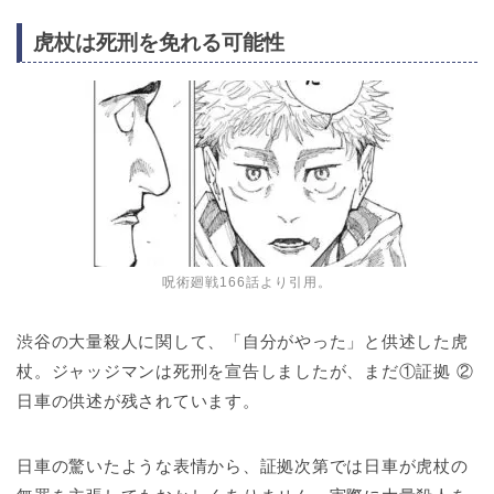
虎杖は死刑を免れる可能性
呪術廻戦166話より引用。
渋谷の大量殺人に関して、「自分がやった」と供述した虎
杖。ジャッジマンは死刑を宣告しましたが、まだ①証拠 ②
日車の供述が残されています。
日車の驚いたような表情から、証拠次第では日車が虎杖の