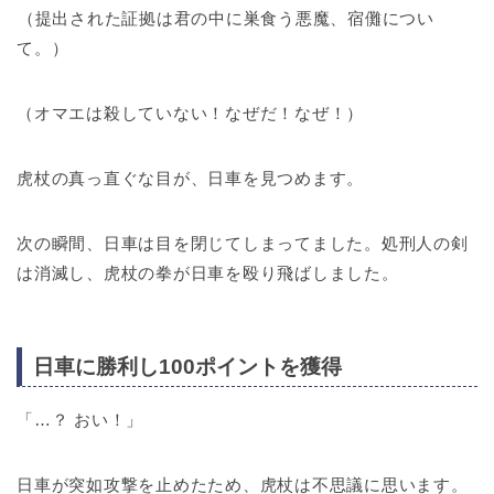
（提出された証拠は君の中に巣食う悪魔、宿儺につい
て。）
（オマエは殺していない！なぜだ！なぜ！）
虎杖の真っ直ぐな目が、日車を見つめます。
次の瞬間、日車は目を閉じてしまってました。処刑人の剣
は消滅し、虎杖の拳が日車を殴り飛ばしました。
日車に勝利し100ポイントを獲得
「…？ おい！」
日車が突如攻撃を止めたため、虎杖は不思議に思います。