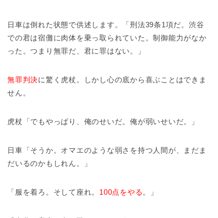
日車は倒れた状態で供述します。「刑法39条1項だ。渋谷
での君は宿儺に肉体を乗っ取られていた。制御能力がなか
った。つまり無罪だ、君に罪はない。」
無罪判決
に驚く虎杖。しかし心の底から喜ぶことはできま
せん。
虎杖「でもやっぱり、俺のせいだ。俺が弱いせいだ。」
日車「そうか。オマエのような弱さを持つ人間が、まだま
だいるのかもしれん。」
「服を着ろ。そして座れ。
100点をやる
。」