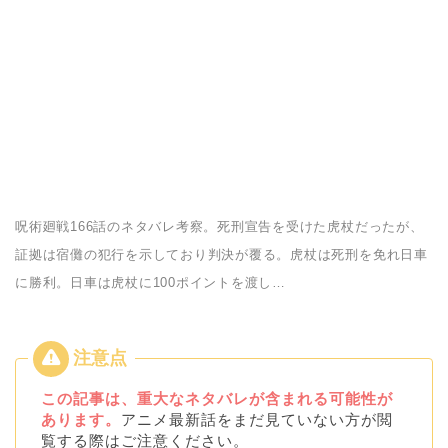
呪術廻戦166話のネタバレ考察。死刑宣告を受けた虎杖だったが、
証拠は宿儺の犯行を示しており判決が覆る。虎杖は死刑を免れ日車
に勝利。日車は虎杖に100ポイントを渡し…
この記事は、重大なネタバレが含まれる可能性が
あります。
アニメ最新話をまだ見ていない方が閲
覧する際はご注意ください。