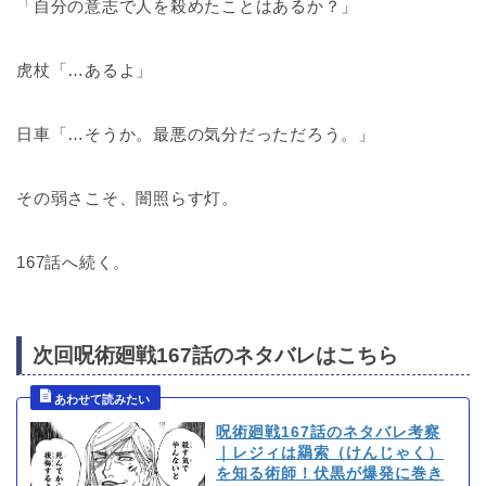
「自分の意志で人を殺めたことはあるか？」
虎杖「…あるよ」
日車「…そうか。最悪の気分だっただろう。」
その弱さこそ、闇照らす灯。
167話へ続く。
次回呪術廻戦167話のネタバレはこちら
呪術廻戦167話のネタバレ考察
｜レジィは羂索（けんじゃく）
を知る術師！伏黒が爆発に巻き