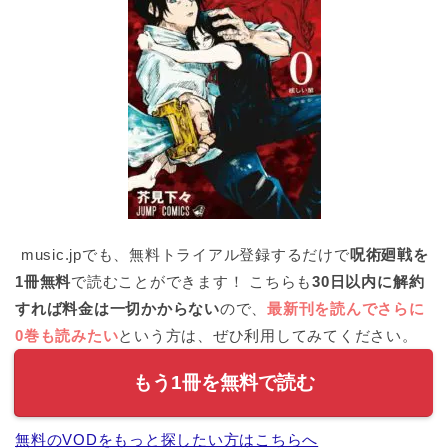
music.jpでも、無料トライアル登録するだけで
呪術廻戦を
1冊無料
で読むことができます！ こちらも
30日以内に解約
すれば料金は一切かからない
ので、
最新刊を読んでさらに
0巻も読みたい
という方は、ぜひ利用してみてください。
もう1冊を無料で読む
無料のVODをもっと探したい方はこちらへ