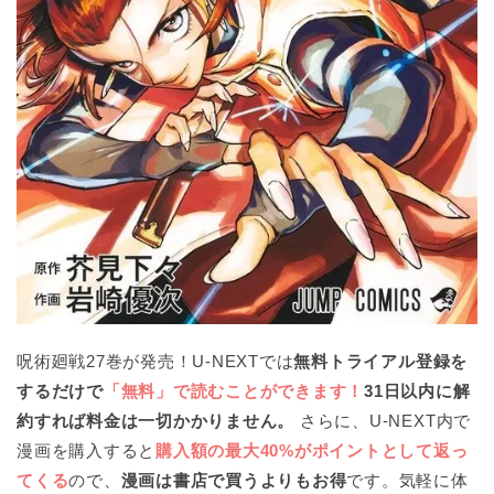
呪術廻戦27巻が発売！U-NEXTでは
無料トライアル登録を
するだけで
「無料」で読むことができます！
31日以内に解
約すれば料金は一切かかりません。
さらに、U-NEXT内で
漫画を購入すると
購入額の最大40%がポイントとして返っ
てくる
ので、
漫画は書店で買うよりもお得
です。気軽に体