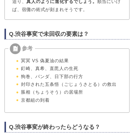
迫り、
真人のように進化するでしょう。
順当にいけ
ば、宿儺の術式が刻まれそうです。
Q.渋谷事変で未回収の要素は？
冥冥 VS 偽夏油の結果
釘崎、真希、直毘人の生死
狗巻、パンダ、日下部の行方
封印された五条悟（ごじょうさとる）の救出
脹相（ちょうそう）の居場所
京都組の到着
Q.渋谷事変が終わったらどうなる？