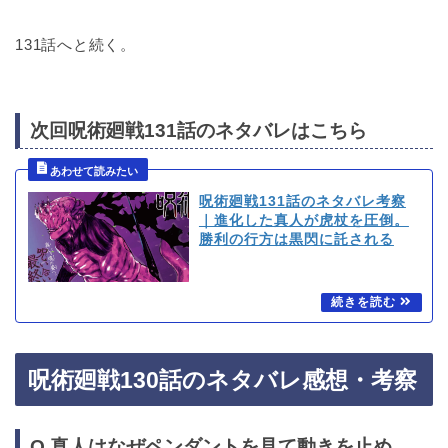
131話へと続く。
次回呪術廻戦131話のネタバレはこちら
呪術廻戦131話のネタバレ考察
｜進化した真人が虎杖を圧倒。
勝利の行方は黒閃に託される
呪術廻戦130話のネタバレ感想・考察
Q.真人はなぜペンダントを見て動きを止め