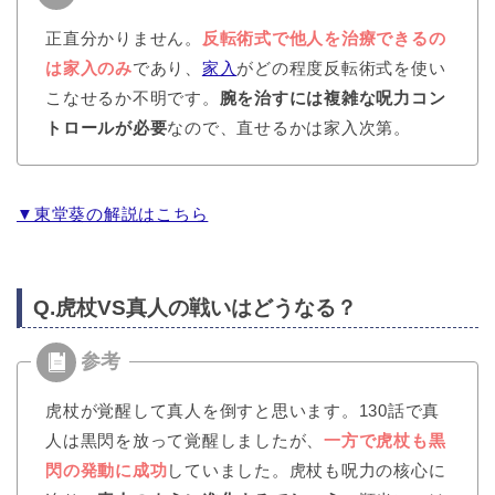
正直分かりません。
反転術式で他人を治療できるの
は家入のみ
であり、
家入
がどの程度反転術式を使い
こなせるか不明です。
腕を治すには複雑な呪力コン
トロールが必要
なので、直せるかは家入次第。
▼東堂葵の解説はこちら
Q.虎杖VS真人の戦いはどうなる？
虎杖が覚醒して真人を倒すと思います。130話で真
人は黒閃を放って覚醒しましたが、
一方で虎杖も黒
閃の発動に成功
していました。虎杖も呪力の核心に