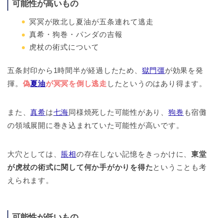
可能性が高いもの
冥冥が敗北し夏油が五条連れて逃走
真希・狗巻・パンダの吉報
虎杖の術式について
五条封印から1時間半が経過したため、
獄門彊
が効果を発
揮。
偽
夏油
が冥冥を倒し逃走
したというのはあり得ます。
また、
真希
は
七海
同様焼死した可能性があり、
狗巻
も宿儺
の領域展開に巻き込まれていた可能性が高いです。
大穴としては、
脹相
の存在しない記憶をきっかけに、
東堂
が虎杖の術式に関して何か手がかりを得た
ということも考
えられます。
可能性が低いもの