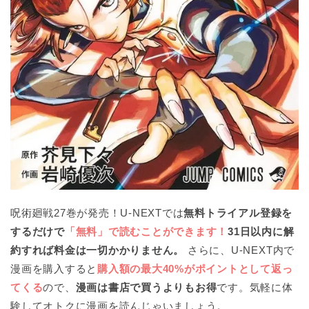
呪術廻戦27巻が発売！U-NEXTでは
無料トライアル登録を
するだけで
「無料」で読むことができます！
31日以内に解
約すれば料金は一切かかりません。
さらに、U-NEXT内で
漫画を購入すると
購入額の最大40%がポイントとして返っ
てくる
ので、
漫画は書店で買うよりもお得
です。気軽に体
験してオトクに漫画を読んじゃいましょう。