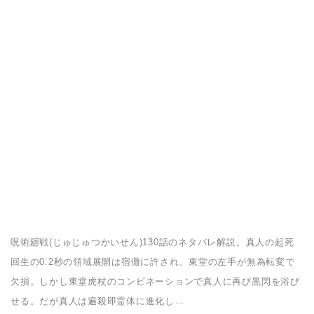
呪術廻戦(じゅじゅつかいせん)130話のネタバレ解説。真人の起死
回生の0.2秒の領域展開は宿儺に許され、東堂の左手が無為転変で
欠損。しかし東堂虎杖のコンビネーションで真人に再び黒閃を浴び
せる。だが真人は遍殺即霊体に進化し…