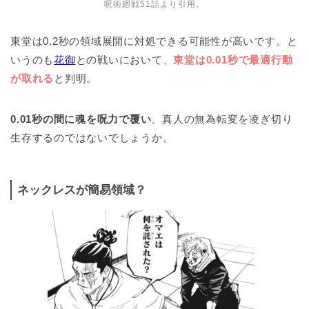
呪術廻戦51話より引用。
東堂は0.2秒の領域展開に対処できる可能性が高いです。と
いうのも
花御
との戦いにおいて、
東堂は0.01秒で最適行動
が取れる
と判明。
0.01秒の間に魂を呪力で覆い
、真人の無為転変を凌ぎ切り
生存するのではないでしょうか。
ネックレスが簡易領域？