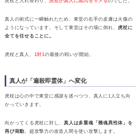
虎杖と入れ替わり、
虎杖が真人に黒閃をキメる
のでした。
真人の術式に一瞬触れたため、東堂の右手の皮膚は火傷の
ようになっています。そして東堂はその場に倒れ、
虎杖に
全てを任せることに。
虎杖と真人、
1対1
の最後の戦いが開始。
真人が「遍殺即霊体」へ変化
虎杖は心の中で東堂に感謝を述べつつ、真人に1人立ち向
かっていきます。
向かってくる虎杖に対し、
真人は多重魂「幾魂異性体」を
再び発動
。超攻撃力の改造人間を使い攻撃します。