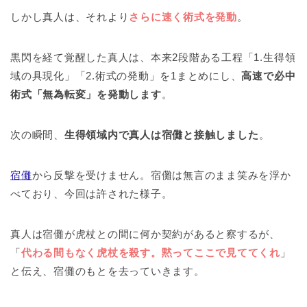
しかし真人は、それより
さらに速く術式を発動
。
黒閃を経て覚醒した真人は、本来2段階ある工程「1.生得領
域の具現化」「2.術式の発動」を1まとめにし、
高速で必中
術式「無為転変」を発動します
。
次の瞬間、
生得領域内で真人は宿儺と接触しました
。
宿儺
から反撃を受けません。宿儺は無言のまま笑みを浮か
べており、今回は許された様子。
真人は宿儺が虎杖との間に何か契約があると察するが、
「
代わる間もなく虎杖を殺す。黙ってここで見ててくれ
」
と伝え、宿儺のもとを去っていきます。