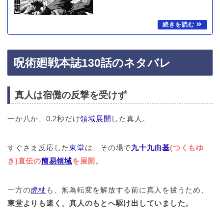
呪術廻戦本誌130話のネタバレ
真人は宿儺の反撃を受けず
一か八か、0.2秒だけ
領域展開
した真人。
すぐさま反応した
東堂
は、その場で
九十九由基
(つくもゆ
き)直伝の
簡易領域
を展開
。
一方の
虎杖
も、無為転変を解放する前に真人を祓うため、
東堂よりも速く、真人のもとへ駆け出していました。