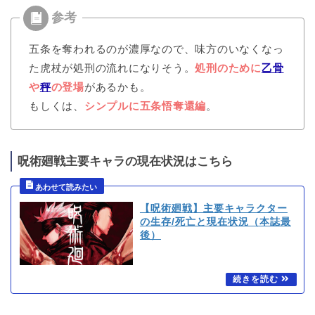
五条を奪われるのが濃厚なので、味方のいなくなっ
た虎杖が処刑の流れになりそう。
処刑のために
乙骨
や
秤
の登場
があるかも。
もしくは、
シンプルに五条悟奪還編
。
呪術廻戦主要キャラの現在状況はこちら
【呪術廻戦】主要キャラクター
の生存/死亡と現在状況（本誌最
後）