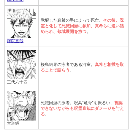
覚醒した真希の手によって死亡。
その後、呪
霊と化して死滅回游に参加。真希らに追い詰
められ、領域展開を放つ
。
禪院直哉
桜島結界の泳者である河童。
真希と相撲を取
ることで語らう
。
三代六十四
死滅回游の泳者。呪具“竜骨”を振るい、
視認
できないながらも呪霊直哉にダメージを与え
る
。
大道鋼