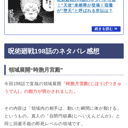
｜“天使”来栖華が登場！宿儺
が“堕天”と呼ばれる所以は？
呪術廻戦198話のネタバレ感想
領域展開“時胞月宮殿”
今回198話で直哉の領域展開
「時胞月宮殿(じほうげつきゅ
うでん)」の能力が明かされました。
その内容は「領域内の相手は、動いた瞬間に体が裂ける」
というもの。真人の「自閉円頓裹(じへいえんどんか)」と
同じ回避不能の即死レベルの領域です。