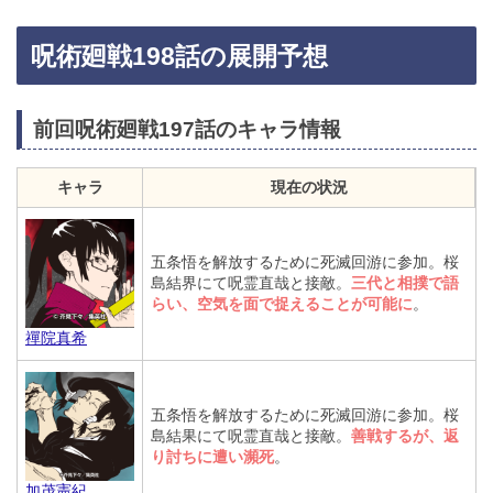
呪術廻戦198話の展開予想
前回呪術廻戦197話のキャラ情報
キャラ
現在の状況
五条悟を解放するために死滅回游に参加。桜
島結界にて呪霊直哉と接敵。
三代と相撲で語
らい、空気を面で捉えることが可能に
。
禪院真希
五条悟を解放するために死滅回游に参加。桜
島結果にて呪霊直哉と接敵。
善戦するが、返
り討ちに遭い瀕死
。
加茂憲紀