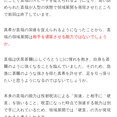
たことで直哉のスピードを捉えられるようになり、追い詰
められた直哉が人型の状態で領域展開を発現させたところ
で前回は終了しています。
真希が直哉の加速を捉えられるようになったことから、直
哉の領域展開は
相手を遅延させる能力ではないでしょう
か
。
直哉は伏黒甚爾(ふしぐろとうじ)に憧れを抱き、自身も甚
爾のように強くなることを臨んでいました。そのため、急
激に甚爾のような強さを得た真希を許せず、足を引っ張り
たいと思うようになるのではないでしょうか。
本来の直哉の能力は投射呪法による「加速」と相手に「硬
直」を強いること。呪霊になった時点で加速する能力は別
で手に入れているため、領域展開では「硬直」の方が発現
されると考えられます。