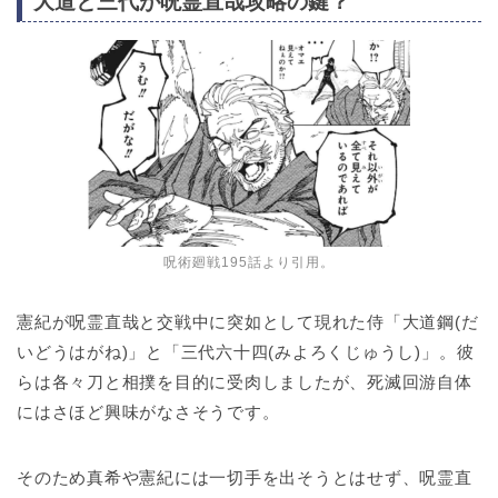
大道と三代が呪霊直哉攻略の鍵？
呪術廻戦195話より引用。
憲紀が呪霊直哉と交戦中に突如として現れた侍「大道鋼(だ
いどうはがね)」と「三代六十四(みよろくじゅうし)」。彼
らは各々刀と相撲を目的に受肉しましたが、死滅回游自体
にはさほど興味がなさそうです。
そのため真希や憲紀には一切手を出そうとはせず、呪霊直