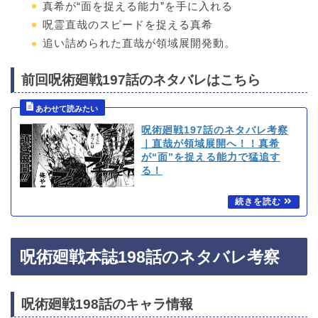
真希が“面を捉える能力”を手に入れる
呪霊直哉のスピードを捉える真希
追い詰められた直哉が領域展開発動。
前回呪術廻戦197話のネタバレはこちら
呪術廻戦197話のネタバレ考察
｜直哉が領域展開へ！！真希
が“面”を捉える能力で猛追す
る！
呪術廻戦本誌198話のネタバレ考察
呪術廻戦198話のキャラ情報