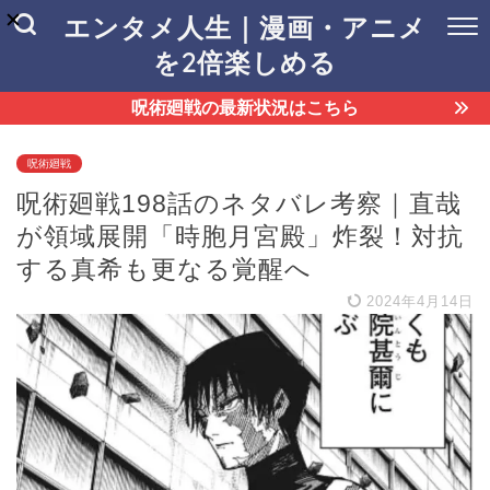
エンタメ人生｜漫画・アニメ
を2倍楽しめる
呪術廻戦の最新状況はこちら
呪術廻戦
呪術廻戦198話のネタバレ考察｜直哉
が領域展開「時胞月宮殿」炸裂！対抗
する真希も更なる覚醒へ
2024年4月14日