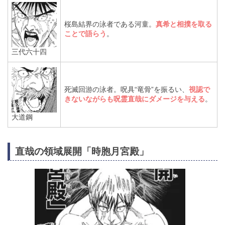
桜島結界の泳者である河童。
真希と相撲を取る
ことで語らう
。
三代六十四
死滅回游の泳者。呪具“竜骨”を振るい、
視認で
きないながらも呪霊直哉にダメージを与える
。
大道鋼
直哉の領域展開「時胞月宮殿」