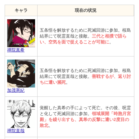
キャラ
現在の状況
五条悟を解放するために死滅回游に参加。桜島
結界にて呪霊直哉と接敵。
三代と相撲で語ら
い、空気を面で捉えることが可能に
。
禪院真希
五条悟を解放するために死滅回游に参加。桜島
結果にて呪霊直哉と接敵。
善戦するが、返り討
ちに遭い瀕死
。
加茂憲紀
覚醒した真希の手によって死亡。その後、呪霊
と化して死滅回游に参加。
領域展開「時胞月宮
殿」を繰り出すも、真希の反撃に遭い2度目の
敗北
。
禪院直哉