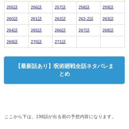
255話
256話
257話
258話
259話
260話
261話
262話
262-2話
263話
264話
265話
266話
267話
268話
269話
270話
271話
【最新話あり】呪術廻戦全話ネタバレま
とめ
ここから下は、198話が出る前の予想内容になります。