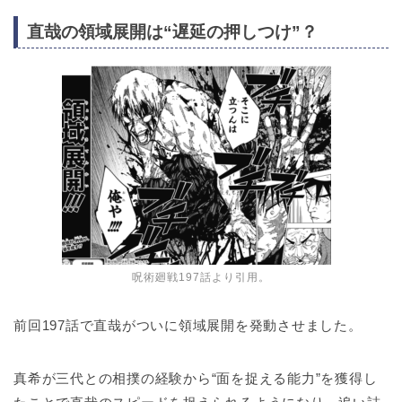
直哉の領域展開は“遅延の押しつけ”？
呪術廻戦197話より引用。
前回197話で直哉がついに領域展開を発動させました。
真希が三代との相撲の経験から“面を捉える能力”を獲得し