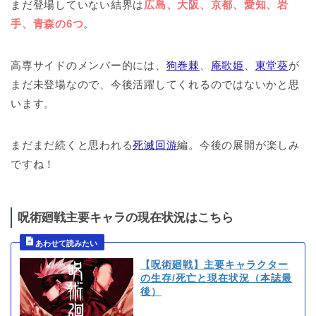
まだ登場していない結界は
広島、大阪、京都、愛知、岩
手、青森の6つ
。
高専サイドのメンバー的には、
狗巻棘
、
庵歌姫
、
東堂葵
が
まだ未登場なので、今後活躍してくれるのではないかと思
います。
まだまだ続くと思われる
死滅回游
編。今後の展開が楽しみ
ですね！
呪術廻戦主要キャラの現在状況はこちら
【呪術廻戦】主要キャラクター
の生存/死亡と現在状況（本誌最
後）