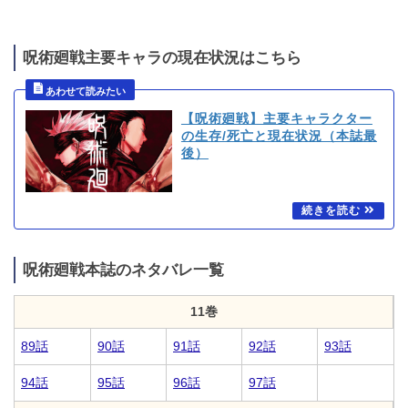
呪術廻戦主要キャラの現在状況はこちら
【呪術廻戦】主要キャラクター
の生存/死亡と現在状況（本誌最
後）
呪術廻戦本誌のネタバレ一覧
11巻
89話
90話
91話
92話
93話
94話
95話
96話
97話