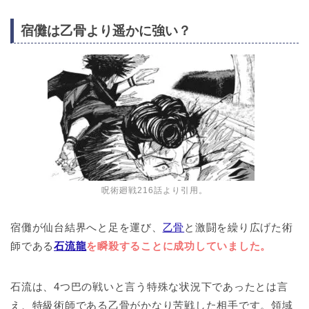
宿儺は乙骨より遥かに強い？
呪術廻戦216話より引用。
宿儺が仙台結界へと足を運び、
乙骨
と激闘を繰り広げた術
師である
石流龍
を瞬殺することに成功していました。
石流は、4つ巴の戦いと言う特殊な状況下であったとは言
え、特級術師である乙骨がかなり苦戦した相手です。領域