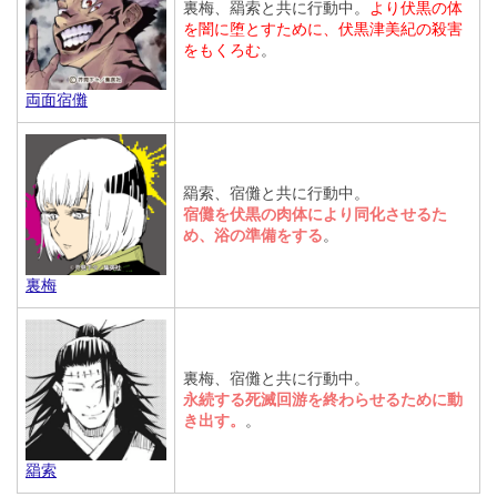
裏梅、羂索と共に行動中。
より伏黒の体
を闇に堕とすために、伏黒津美紀の殺害
をもくろむ
。
両面宿儺
羂索、宿儺と共に行動中。
宿儺を伏黒の肉体により同化させるた
め、浴の準備をする
。
裏梅
裏梅、宿儺と共に行動中。
永続する死滅回游を終わらせるために動
き出す。
。
羂索