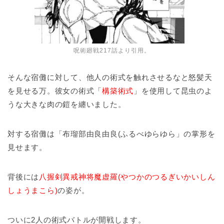
呪術廻戦217話より引用。
そんな宿儺に対して、他人の術式を触れさせるなと怒髪天
を見せる万。彼女の術式「
構築術式
」を使用して昆虫のよ
うな大きな肉の鎧を纏いました。
対する宿儺は「布瑠部由良由良(ふるべゆらゆら」の掌形を
見せます。
背後には
八握剣異戒神将魔虚羅(やつかのつるぎいかいしん
しょうまこら)
の姿が。
ついに2人の術式バトルが開戦します。