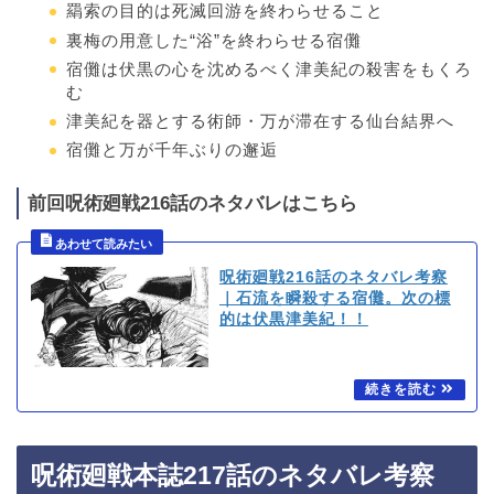
羂索の目的は死滅回游を終わらせること
裏梅の用意した“浴”を終わらせる宿儺
宿儺は伏黒の心を沈めるべく津美紀の殺害をもくろ
む
津美紀を器とする術師・万が滞在する仙台結界へ
宿儺と万が千年ぶりの邂逅
前回呪術廻戦216話のネタバレはこちら
呪術廻戦216話のネタバレ考察
｜石流を瞬殺する宿儺。次の標
的は伏黒津美紀！！
呪術廻戦本誌217話のネタバレ考察