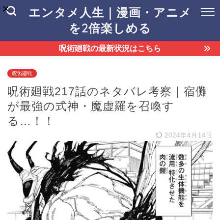
エンタメ人生｜漫画・アニメ
を2倍楽しめる
呪術廻戦の最新状況はこちら
呪術廻戦
呪術廻戦217話のネタバレ考察｜宿儺
が最強の式神・魔虚羅を召喚す
る…！！
2024年4月14日