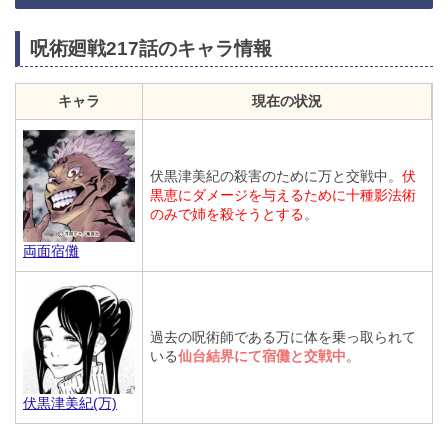
呪術廻戦217話のキャラ情報
キャラ
現在の状況
伏黒津美紀の殺害のために万と交戦中。
伏
黒恵にダメージを与えるために十種影法術
のみで姉を殺そうとする
。
両面宿儺
過去の呪術師である万に体を乗っ取られて
いる
仙台結界にて宿儺と交戦中
。
伏黒津美紀(万)