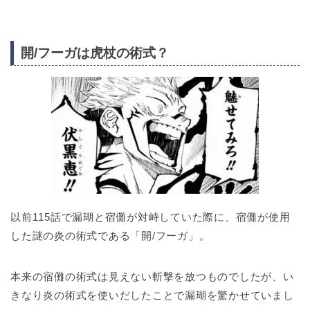
開/フーガは虎杖の術式？
以前115話で漏瑚と宿儺が対峙していた際に、宿儺が使用
した謎の炎の術式である「開/フーガ」。
本来の宿儺の術式は見えない斬撃を放つものでしたが、い
きなり炎の術式を使いだしたことで漏瑚を驚かせていまし