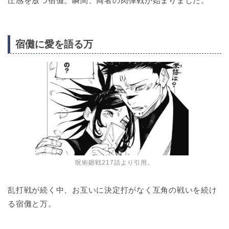
圧感を放つ宿儺。瞬間、両者の肉弾戦が始まりました。
宿儺に愛を語る万
呪術廻戦217話より引用。
乱打戦が続く中、お互いに決定打がなく互角の戦いを続け
る宿儺と万。