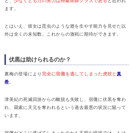
と、
少なくとも万の実力は特級術師クラスである
と思われ
ます。
とはいえ、彼女は昆虫のような翅を生やす能力を見せた以
外は全くの未知数。これからの激戦に期待ができます。
伏黒は助けられるのか？
裏梅の登場により
完全に宿儺を逃してしまった虎杖と
真
希
。
津美紀の死滅回游からの離脱も失敗し、宿儺に伏黒を奪わ
れ、羂索に天元を奪われるという過去最悪の状況に陥って
います。
宿儺がどこに逃げてしまったのかも不明な現状では、もは