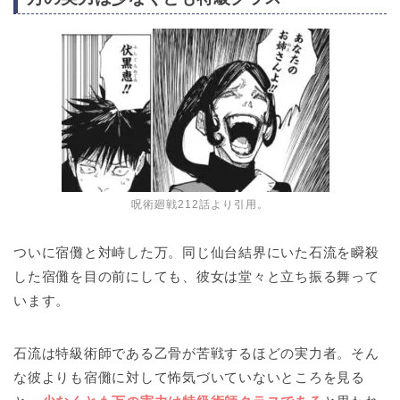
呪術廻戦212話より引用。
ついに宿儺と対峙した万。同じ仙台結界にいた石流を瞬殺
した宿儺を目の前にしても、彼女は堂々と立ち振る舞って
います。
石流は特級術師である乙骨が苦戦するほどの実力者。そん
な彼よりも宿儺に対して怖気づいていないところを見る