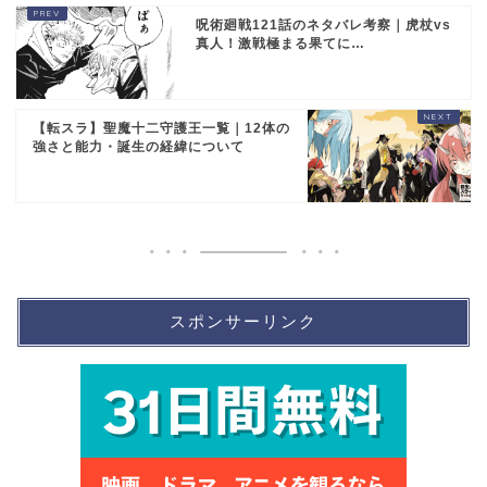
呪術廻戦121話のネタバレ考察｜虎杖vs
真人！激戦極まる果てに…
【転スラ】聖魔十二守護王一覧｜12体の
強さと能力・誕生の経緯について
スポンサーリンク