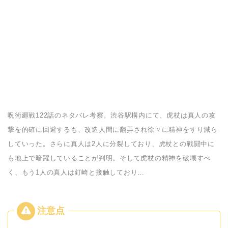
呪術廻戦122話のネタバレ考察。渋谷駅構内にて、虎杖は真人の攻
撃を的確に回避するも、改造人間に翻弄され徐々に精神をすり減ら
していった。さらに真人は2人に分裂しており、虎杖との戦闘中に
も地上で暗躍していることが判明。そして虎杖の精神を破壊すべ
く、もう1人の真人は釘崎と接触しており…