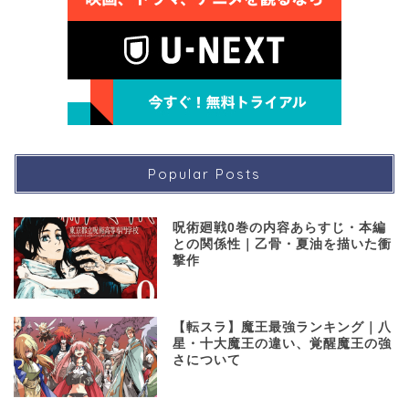
Popular Posts
呪術廻戦0巻の内容あらすじ・本編
との関係性｜乙骨・夏油を描いた衝
撃作
【転スラ】魔王最強ランキング｜八
星・十大魔王の違い、覚醒魔王の強
さについて