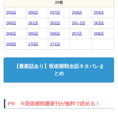
29巻
255話
256話
257話
258話
259話
260話
261話
262話
262-2話
263話
264話
265話
266話
267話
268話
269話
270話
271話
【最新話あり】呪術廻戦全話ネタバレま
とめ
PR ※呪術廻戦最新刊が無料で読める！