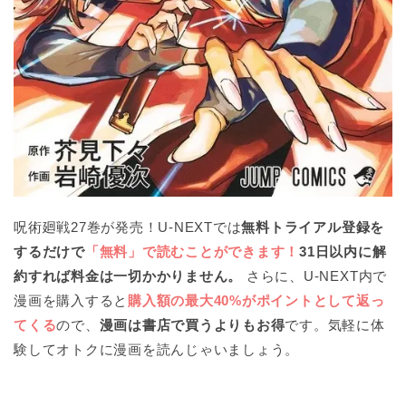
呪術廻戦27巻が発売！U-NEXTでは
無料トライアル登録を
するだけで
「無料」で読むことができます！
31日以内に解
約すれば料金は一切かかりません。
さらに、U-NEXT内で
漫画を購入すると
購入額の最大40%がポイントとして返っ
てくる
ので、
漫画は書店で買うよりもお得
です。気軽に体
験してオトクに漫画を読んじゃいましょう。