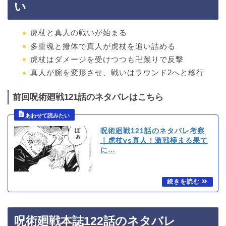
い
虎杖と真人の戦いが始まる
多重魂と撥体で真人が虎杖を追い詰める
虎杖はダメージを受けつつも卍蹴りで反撃
真人が腕を変形させ、戦いはラウンド2へと移行
前回呪術廻戦121話のネタバレはこちら
呪術廻戦121話のネタバレ考察
｜虎杖vs真人！激戦極まる果て
に…
呪術廻戦本誌122話のネタバレ