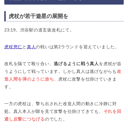
虎杖が若干遊星の展開を
23:19。渋谷駅の道玄坂改札にて。
虎杖悠仁
と
真人
の戦いは第2ラウンドを迎えていました。
改札を隔てて殴り合い、
逃げるように戦う真人
を虎杖が追
うようにして戦っています。しかし真人は逃げながらも
改
造人間を弾のように放ち
、虎杖に攻撃を仕掛けていきま
す。
一方の虎杖は、撃ち出された改造人間の動きに冷静に対
処。真人本人が隙を見て攻撃を仕掛けてきても、
それを回
避し反撃につなげる
のでした。