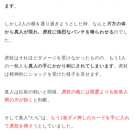
ます
。
しかし2人の横を通り過ぎようとした時、なんと
片方の体
から真人が現れ、虎杖に強烈なパンチを喰らわせる
のでし
た。
虎杖はそれほどダメージを受けなかったものの、もう1人
の一般人も
真人の手にかかり剣にされてしまいます
。虎杖
は精神的にショックを受けた様子を見せます。
真人は以前の戦いと同様、
虎杖の魂には呪霊よりも改造人
間の方が効く
と判断。
そして真人”たち”は、
もう1枚ダメ押しのカードを手に入れ
て虎杖を倒そう
としていました。