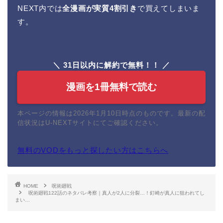
NEXT内では
全漫画が実質4割引き
で買えてしまいま
す。
＼ 31日以内に解約で無料！！ ／
漫画を1冊無料で読む
本ページの情報は2026年1月10日時点のものです。最新の配
信状況はU-NEXTサイトにてご確認ください。
無料のVODをもっと探したい方はこちらへ
HOME
呪術廻戦
呪術廻戦122話のネタバレ考察｜真人が2人に分裂…！釘崎が真人に狙われてし
まい…