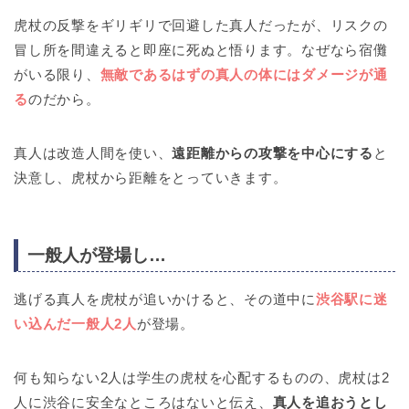
虎杖の反撃をギリギリで回避した真人だったが、リスクの
冒し所を間違えると即座に死ぬと悟ります。なぜなら宿儺
がいる限り、
無敵であるはずの真人の体にはダメージが通
る
のだから。
真人は改造人間を使い、
遠距離からの攻撃を中心にする
と
決意し、虎杖から距離をとっていきます。
一般人が登場し…
逃げる真人を虎杖が追いかけると、その道中に
渋谷駅に迷
い込んだ一般人2人
が登場。
何も知らない2人は学生の虎杖を心配するものの、虎杖は2
人に渋谷に安全なところはないと伝え、
真人を追おうとし