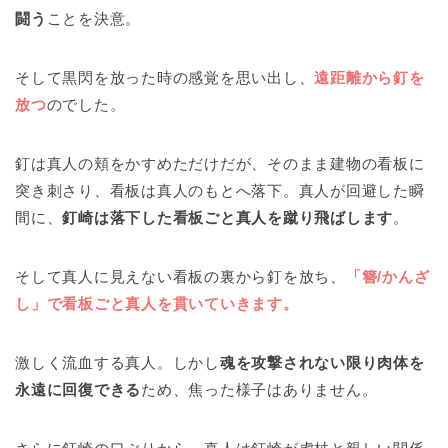
闘う
ことを決意。
そして黒閃を放った時の感覚を思い出し、
遠距離から釘を
放つ
のでした。
釘は真人の頬をかすめただけだが、そのまま建物の看板に
突き刺さり、看板は真人のもとへ落下。真人が回避した瞬
間に、
釘崎は落下した看板ごと真人を蹴り飛ばします
。
そして真人に見えない看板の裏から釘を放ち、
「簪/かんざ
し」で看板ごと真人を貫いていきます。
激しく流血する真人。しかし
魂を攻撃されない限り肉体を
永遠に回復できる
ため、焦った様子はありません。