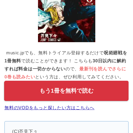
music.jpでも、無料トライアル登録するだけで
呪術廻戦を
1冊無料
で読むことができます！ こちらも
30日以内に解約
すれば料金は一切かからない
ので、
最新刊を読んでさらに
0巻も読みたい
という方は、ぜひ利用してみてください。
もう1冊を無料で読む
無料のVODをもっと探したい方はこちらへ
(C)芥見下々