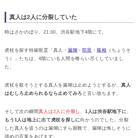
真人は2人に分裂していた
時はさかのぼり、21:30。渋谷駅地下4階にて。
虎杖を探す特級呪霊「真人・
漏瑚
・
陀艮
・
脹相
（ちょうそ
う）」たちは、4階にいる人間を喰らい尽くしていまし
た。
虎杖を殺そうとする真人を漏瑚は止めようとするが、
真人
はむしろ止められるなら止めてみろ
と言い放ちます。
そして次の瞬間
真人は2人に分裂し
、
1人は渋谷駅地下に
、
もう1人は地上に出て虎杖を探しに
向かうのでした。分裂
した真人を追うのは漏瑚にすら困難で、漏瑚は悔しそうに
諦めの言葉をあげます。