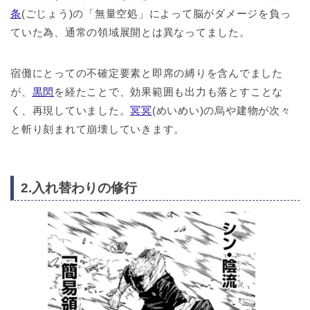
条
(ごじょう)の「無量空処」によって脳がダメージを負っ
ていた為、通常の領域展開とは異なってました。
宿儺にとっての不確定要素と即席の縛りを含んでました
が、
黒閃
を経たことで、効果範囲も出力も落とすことな
く、再現していました。
冥冥
(めいめい)の烏や建物が次々
と斬り刻まれて崩壊していきます。
2.入れ替わりの修行