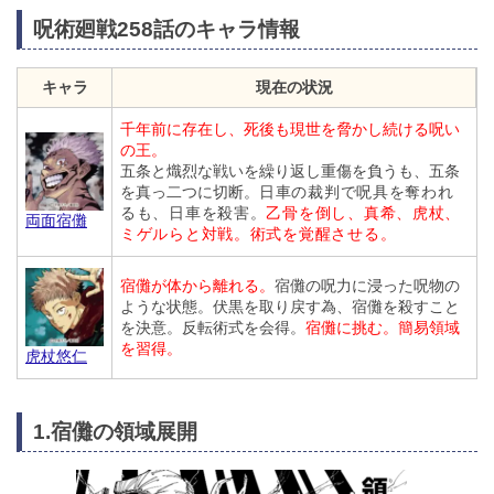
呪術廻戦258話のキャラ情報
キャラ
現在の状況
千年前に存在し、死後も現世を脅かし続ける呪い
の王。
五条と熾烈な戦いを繰り返し重傷を負うも、五条
を真っ二つに切断。
日車の裁判で呪具を奪われ
るも、日車を殺害。
乙骨を倒し、真希、虎杖、
両面宿儺
ミゲルらと対戦。術式を覚醒させる。
宿儺が体から離れる。
宿儺の呪力に浸った呪物の
ような状態。伏黒を取り戻す為、宿儺を殺すこと
を決意。反転術式を会得。
宿儺に挑む。簡易領域
を習得。
虎杖悠仁
1.宿儺の領域展開