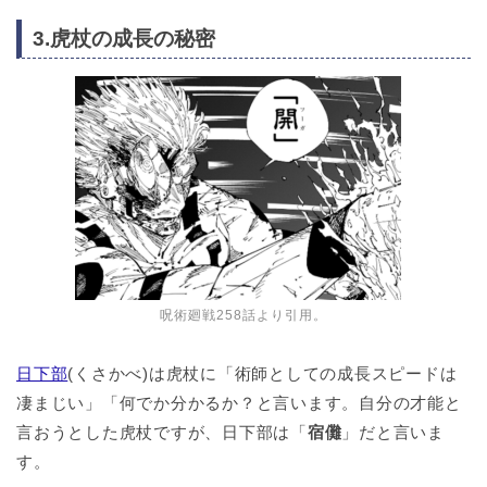
3.虎杖の成長の秘密
呪術廻戦258話より引用。
日下部
(くさかべ)は虎杖に「術師としての成長スピードは
凄まじい」「何でか分かるか？と言います。自分の才能と
言おうとした虎杖ですが、日下部は「
宿儺
」だと言いま
す。