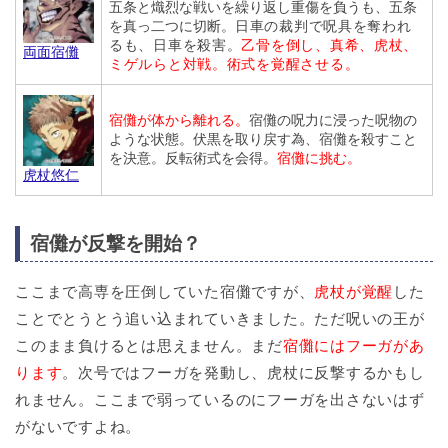
五条と熾烈な戦いを繰り返し重傷を負うも、五条
を真っ二つに切断。
日車の裁判で呪具を奪われ
るも、日車を殺害。
乙骨を倒し、真希、虎杖、
両面宿儺
ミゲルらと対戦。術式を覚醒させる。
宿儺が体から離れる。
宿儺の呪力に浸った呪物の
ような状態。伏黒を取り戻す為、宿儺を殺すこと
を決意。反転術式を会得。
宿儺に挑む。
虎杖悠仁
宿儺が反撃を開始？
ここまで高専を圧倒していた宿儺ですが、
虎杖が覚醒
した
ことでとうとう追い込まれていきました。ただ呪いの王が
このまま負けるとは思えません。まだ
宿儺にはフーガがあ
ります
。次号ではフーガを発動し、虎杖に反撃するかもし
れません。ここまで弱っているのにフーガを出さないはず
がないですよね。