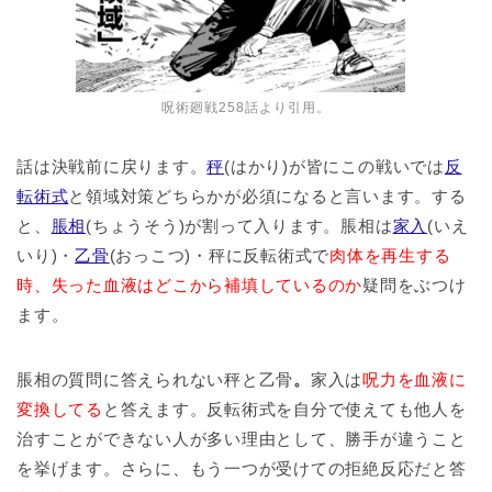
呪術廻戦258話より引用。
話は決戦前に戻ります。
秤
(はかり)が皆にこの戦いでは
反
転術式
と領域対策どちらかが必須になると言います。する
と、
脹相
(ちょうそう)が割って入ります。脹相は
家入
(いえ
いり)・
乙骨
(おっこつ)・秤に反転術式で
肉体を再生する
時、失った血液はどこから補填しているのか
疑問をぶつけ
ます。
脹相の質問に答えられない秤と乙骨
。
家入は
呪力を血液に
変換してる
と答えます。反転術式を自分で使えても他人を
治すことができない人が多い理由として、勝手が違うこと
を挙げます。さらに、もう一つが受けての拒絶反応だと答