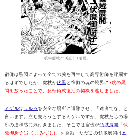
呪術廻戦258話より引用。
宿儺は黒閃によって全ての腕を再生して高専術師を蹂躙す
るはずでしたが、虎杖が
伏黒
と宿儺の魂の境界に
7度の黒
閃を放ったことで、反転術式復活の契機を逃しました
。
ミゲル
は
ラルゥ
を安全な場所に避難させ、「達者でな」と
言います。立ち去ろうとするミゲルですが、虎杖たちの場
所の違和感に気付きました。そこでは宿儺が
領域展開
「
伏
魔御厨子(ふくまみづし)
」を発動。ただこの領域展開は
五