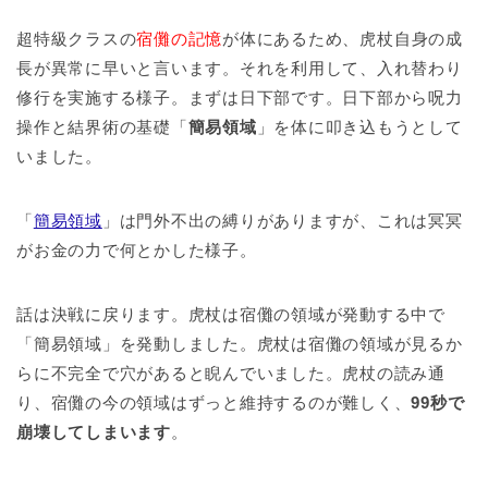
超特級クラスの
宿儺の記憶
が体にあるため、虎杖自身の成
長が異常に早いと言います。それを利用して、入れ替わり
修行を実施する様子。まずは日下部です。日下部から呪力
操作と結界術の基礎「
簡易領域
」を体に叩き込もうとして
いました。
「
簡易領域
」は門外不出の縛りがありますが、これは冥冥
がお金の力で何とかした様子。
話は決戦に戻ります。虎杖は宿儺の領域が発動する中で
「簡易領域」を発動しました。虎杖は宿儺の領域が見るか
らに不完全で穴があると睨んでいました。虎杖の読み通
り、宿儺の今の領域はずっと維持するのが難しく、
99秒で
崩壊してしまいます
。