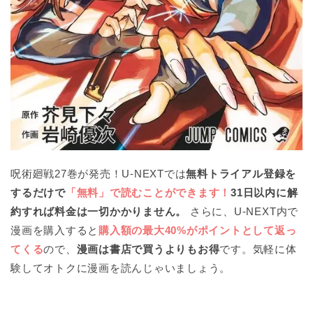
呪術廻戦27巻が発売！U-NEXTでは
無料トライアル登録を
するだけで
「無料」で読むことができます！
31日以内に解
約すれば料金は一切かかりません。
さらに、U-NEXT内で
漫画を購入すると
購入額の最大40%がポイントとして返っ
てくる
ので、
漫画は書店で買うよりもお得
です。気軽に体
験してオトクに漫画を読んじゃいましょう。