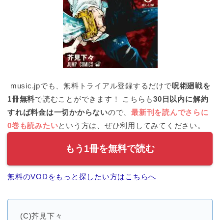
music.jpでも、無料トライアル登録するだけで
呪術廻戦を
1冊無料
で読むことができます！ こちらも
30日以内に解約
すれば料金は一切かからない
ので、
最新刊を読んでさらに
0巻も読みたい
という方は、ぜひ利用してみてください。
もう1冊を無料で読む
無料のVODをもっと探したい方はこちらへ
(C)芥見下々