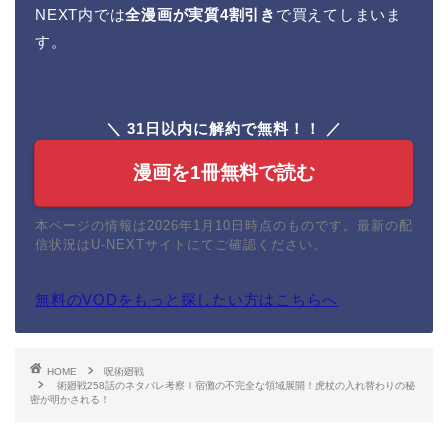
NEXT内では
全漫画が実質4割引き
で買えてしまいま
す。
＼ 31日以内に解約で無料！！ ／
漫画を1冊無料で読む
本ページの情報は2026年1月10日時点のものです。最新の配
信状況はU-NEXTサイトにてご確認ください。
無料のVODをもっと探したい方はこちらへ
HOME
呪術廻戦
術廻戦258話のネタバレ考察ｌ宿儺の不完全な領域展開！虎杖の入れ替わりの秘
密が明かされる！