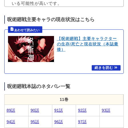
いる可能性が高いです。
呪術廻戦主要キャラの現在状況はこちら
【呪術廻戦】主要キャラクター
の生存/死亡と現在状況（本誌最
後）
呪術廻戦本誌のネタバレ一覧
11巻
89話
90話
91話
92話
93話
94話
95話
96話
97話