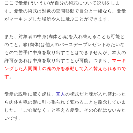
ここで憂憂(ういうい)が自分の術式について説明をしま
す。憂憂の術式は対象の空間移動で自分と一緒なら、憂憂
がマーキングした場所や人に飛ぶことができます。
また、対象者の中身(肉体と魂)を入れ替えることも可能と
のこと。箱(肉体)は他人のバースデープレゼントみたいな
もので勝手に中身を取り出すことはできませんが、本人の
許可があれば中身を取り出すことが可能。つまり、
マーキ
ングした人間同士の魂の身を移動して入れ替えられるので
す
。
憂憂の説明に驚く虎杖。
真人
の術式だと魂が入れ替わった
ら肉体も魂の形に引っ張られて変わることを懸念していま
した。「ご心配なく」と答える憂憂。その心配はないみた
いです。